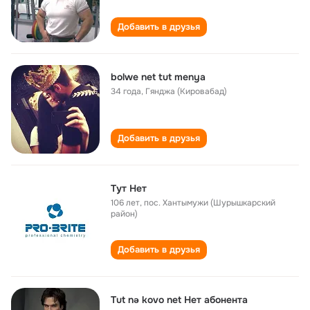
Добавить в друзья
bolwe net tut menya
34 года
,
Гянджа (Кировабад)
Добавить в друзья
Тут Нет
106 лет
,
пос. Хантымужи (Шурышкарский
район)
Добавить в друзья
Tut nə kovo net Нет абонента