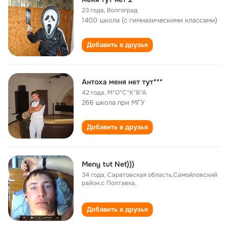
23 года
,
Волгоград
1400 школа (с гимназическими классами)
Добавить в друзья
Антоха меня нет тут***
42 года
,
М*О*С*К*В*А
266 школа при МГУ
Добавить в друзья
Meny tut Net)))
34 года
,
Саратовская область,Самойловский
район,с Полтавка.
Добавить в друзья