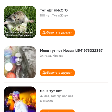
Тут нЕт НИкОгО
100 лет
,
Тут я Живу
Добавить в друзья
Меня тут нет Новая id541976032367
34 года
,
Москва
Добавить в друзья
меня тут нет
47 лет
,
там где нас нет
6 школа