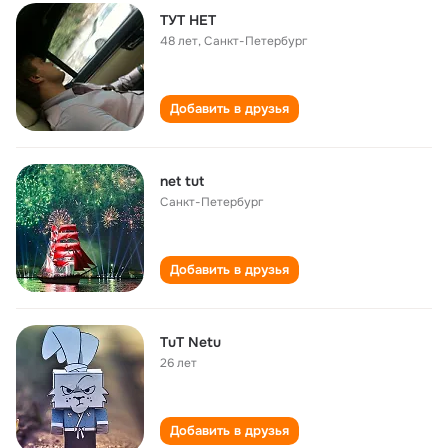
ТУТ НЕТ
48 лет
,
Санкт-Петербург
Добавить в друзья
net tut
Санкт-Петербург
Добавить в друзья
TuT Netu
26 лет
Добавить в друзья