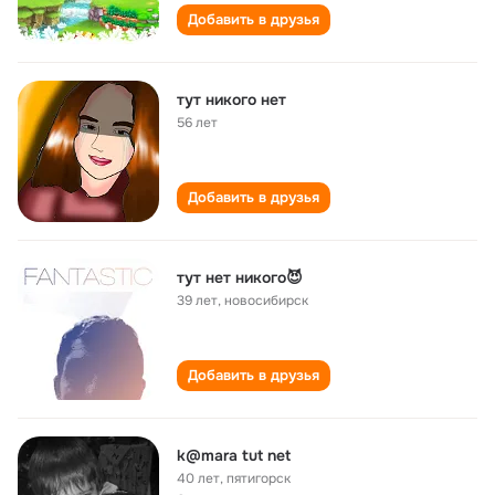
Добавить в друзья
тут никого нет
56 лет
Добавить в друзья
тут нет никого😈
39 лет
,
новосибирск
Добавить в друзья
k@mara tut net
40 лет
,
пятигорск