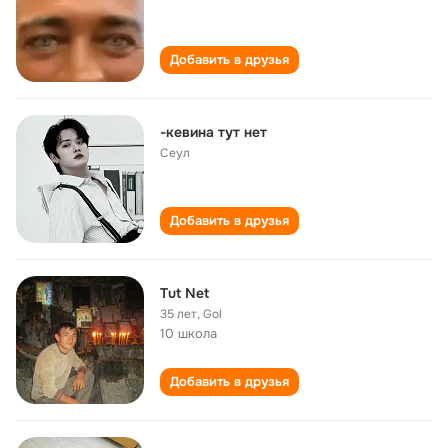
Добавить в друзья
-кевина тут нет
Сеул
Добавить в друзья
Tut Net
35 лет
,
Gol
10 школа
Добавить в друзья