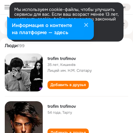
Войти
Мы используем cookie-файлы, чтобы улучшить
сервисы для вас. Если ваш возраст менее 13 лет,
настроить cookie-файлы должен ваш законный
trofim trofimov
Поиск
представитель.
Больше информации
Информация о контенте
по
людям
Разрешить все
Настроить
на платформе — здесь
Люди
199
trofim trofimov
35 лет
,
Кишинёв
Лицей им. Н.М. Спэтару
Добавить в друзья
trofim trofimov
54 года
,
Тарту
Добавить в друзья