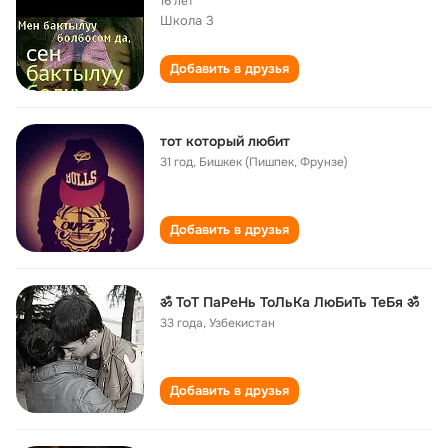
16 лет
Школа 3
Добавить в друзья
тот который любит
31 год
,
Бишкек (Пишпек, Фрунзе)
Добавить в друзья
ॐ ТоТ ПаРеНь ТоЛьКа ЛюБиТь ТеБя ॐ
33 года
,
Узбекистан
Добавить в друзья