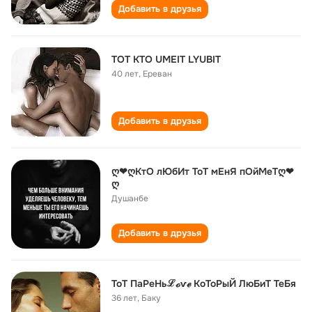
Добавить в друзья
TOT KTO UMEIT LYUBIT
40 лет
,
Ереван
Добавить в друзья
ღ❤ღКтО лЮбИт ТоТ мЕнЯ пОйМеТღ❤
ღ
Душанбе
Добавить в друзья
ТоТ ПаРеНьℒℴѵℯ КоТоРыЙ ЛюБиТ ТеБя
36 лет
,
Баку