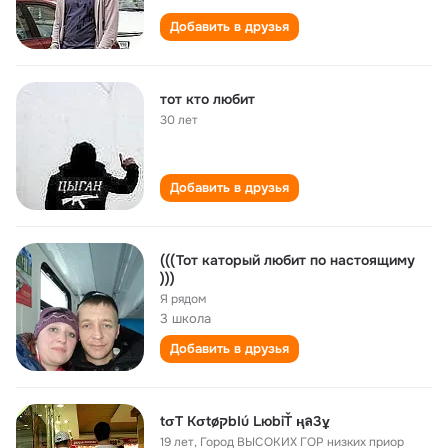
Добавить в друзья
тот кто любит
30 лет
Добавить в друзья
(((Тот каторый любит по настоящиму
)))
Я рядом
3 школа
Добавить в друзья
tσТ КσtøקbIú LюbiŤ ңล3ұ
19 лет
,
Город ВЫСОКИХ ГОР низких приор