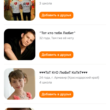
3 школа
Добавить в друзья
^Тот кто тебя Любит^
32 года
,
Там гже её нету
Добавить в друзья
♥♥♥ТоТ КтО ЛюБиТ КоТяТ♥♥♥
24 года
,
г. Армавир (Краснодарский край)
4 школа
Добавить в друзья