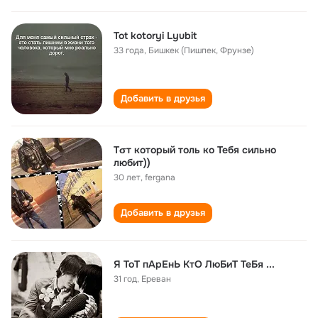
Tot kotoryi Lyubit
33 года
,
Бишкек (Пишпек, Фрунзе)
Добавить в друзья
Тσт который толь ко Тебя сильно
любит))
30 лет
,
fergana
Добавить в друзья
Я ТоТ пАрЕнЬ КтО ЛюБиТ ТеБя ...
31 год
,
Ереван