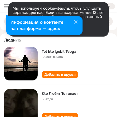
Войти
Мы используем cookie-файлы, чтобы улучшить
сервисы для вас. Если ваш возраст менее 13 лет,
настроить cookie-файлы должен ваш законный
tot lyubit
Поиск
представитель.
Больше информации
Информация о контенте
по
людям
Разрешить все
Настроить
на платформе — здесь
Люди
715
Tot kto lyubit Tebya
36 лет
,
buxara
Добавить в друзья
Kto Любит Тот знает
33 года
Добавить в друзья