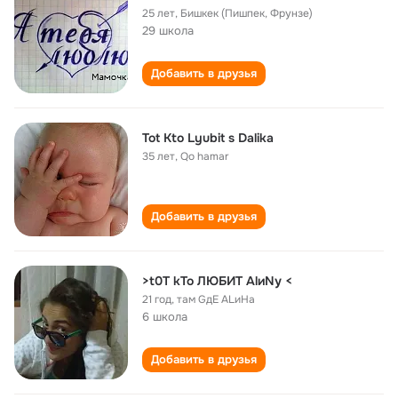
25 лет
,
Бишкек (Пишпек, Фрунзе)
29 школа
Добавить в друзья
Tot Kto Lyubit s Dalika
35 лет
,
Qo hamar
Добавить в друзья
>t0T kTo ЛЮБИТ АlиNу <
21 год
,
там GдE АLиНа
6 школа
Добавить в друзья