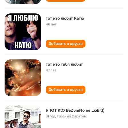
Тот кто любит Катю
46 лет
Добавить в друзья
Тот кто тебя любит
47 лет
Добавить в друзья
Я tOT KtO BeZumNo ee LюBit))
31 год
,
Грозный Саратов