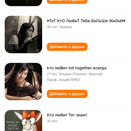
♥ТоТ КтО ЛюБиТ ТеБя БоЛьШе ЖиЗнИ♥
30 лет
,
Ереван
Добавить в друзья
kто люBит tot together всегда
27 лет
,
Бишкек (Пишпек, Фрунзе)
Проф. лицей №93
Добавить в друзья
Кто любит Тот знает
35 лет