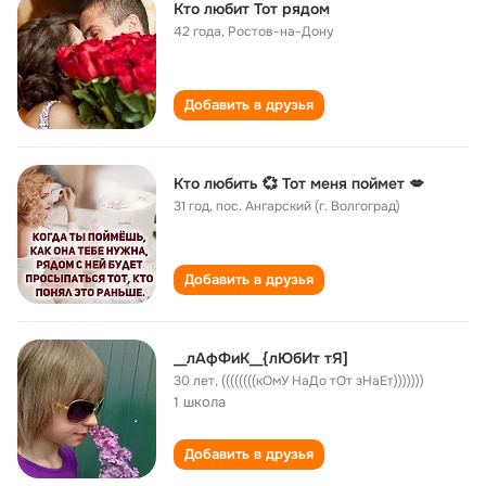
Кто любит Тот рядом
42 года
,
Ростов-на-Дону
Добавить в друзья
Кто любить 💞 Тот меня поймет 💋
31 год
,
пос. Ангарский (г. Волгоград)
Добавить в друзья
__лАфФиК__{лЮбИт тЯ]
30 лет
,
((((((((кОмУ НаДо тОт зНаЕт)))))))
1 школа
Добавить в друзья