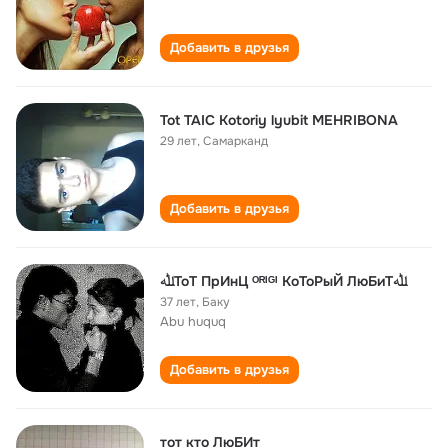
Добавить в друзья
Tot TAIC Kotoriy lyubit MEHRIBONA
29 лет
,
Самарканд
Добавить в друзья
ﷲТоТ ПрИнЦ ᴼᴿᴵᴳᴵ КоТоРыЙ ЛюБиТﷲ
37 лет
,
Баку
Abu huquq
Добавить в друзья
тот кто ЛюБИт