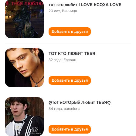
тот кто любит I LOVE KCQXA LOVE
20 лет
,
Винница
Добавить в друзья
TOT KTO ЛЮБИТ ТЕБЯ
32 года
,
Ереван
Добавить в друзья
ღТоТ кОтОрЫй ЛюБит ТЕБЯღ
34 года
,
barselona
Добавить в друзья