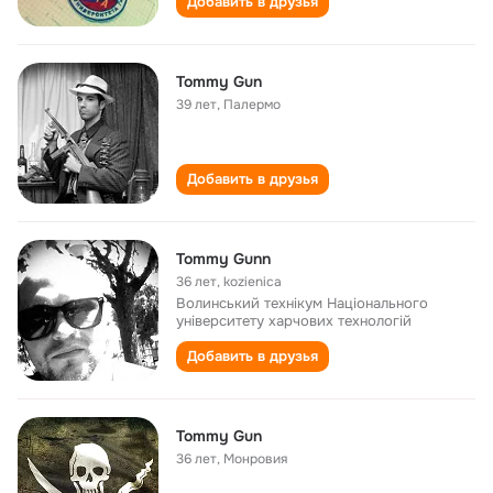
Добавить в друзья
Tommy Gun
39 лет
,
Палермо
Добавить в друзья
Tommy Gunn
36 лет
,
kozienica
Волинський технікум Національного
університету харчових технологій
Добавить в друзья
Tommy Gun
36 лет
,
Монровия