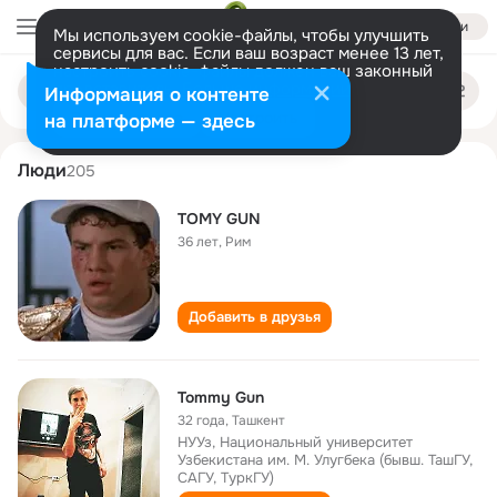
Войти
Мы используем cookie-файлы, чтобы улучшить
сервисы для вас. Если ваш возраст менее 13 лет,
настроить cookie-файлы должен ваш законный
tommy gun
Поиск
представитель.
Больше информации
Информация о контенте
по
людям
Разрешить все
Настроить
на платформе — здесь
Люди
205
ТOMY GUN
36 лет
,
Рим
Добавить в друзья
Tommy Gun
32 года
,
Ташкент
НУУз, Национальный университет
Узбекистана им. М. Улугбека (бывш. ТашГУ,
САГУ, ТуркГУ)