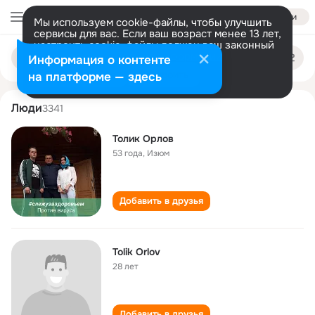
Войти
Мы используем cookie-файлы, чтобы улучшить
сервисы для вас. Если ваш возраст менее 13 лет,
настроить cookie-файлы должен ваш законный
tolik orlov
Поиск
представитель.
Больше информации
Информация о контенте
по
людям
Разрешить все
Настроить
на платформе — здесь
Люди
3341
Толик Орлов
53 года
,
Изюм
Добавить в друзья
Tolik Orlov
28 лет
Добавить в друзья