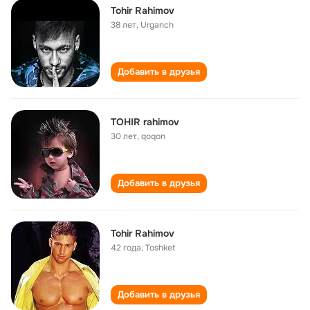
Tohir Rahimov
38 лет
,
Urganch
Добавить в друзья
TOHIR rahimov
30 лет
,
qoqon
Добавить в друзья
Tohir Rahimov
42 года
,
Toshket
Добавить в друзья