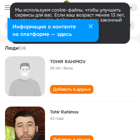
Войти
Мы используем cookie-файлы, чтобы улучшить
сервисы для вас. Если ваш возраст менее 13 лет,
настроить cookie-файлы должен ваш законный
tohir rahimov
Поиск
представитель.
Больше информации
Информация о контенте
по
людям
Разрешить все
Настроить
на платформе — здесь
Люди
518
TOHIR RAHIMOV
26 лет
,
Вахш
Добавить в друзья
Tohir Rahimov
42 года
Добавить в друзья