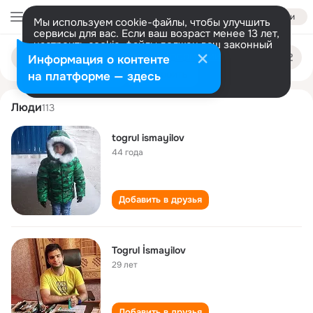
Войти
Мы используем cookie-файлы, чтобы улучшить
сервисы для вас. Если ваш возраст менее 13 лет,
настроить cookie-файлы должен ваш законный
togrul ismayilov
Поиск
представитель.
Больше информации
Информация о контенте
по
людям
Разрешить все
Настроить
на платформе — здесь
Люди
113
togrul ismayilov
44 года
Добавить в друзья
Togrul İsmayilov
29 лет
Добавить в друзья