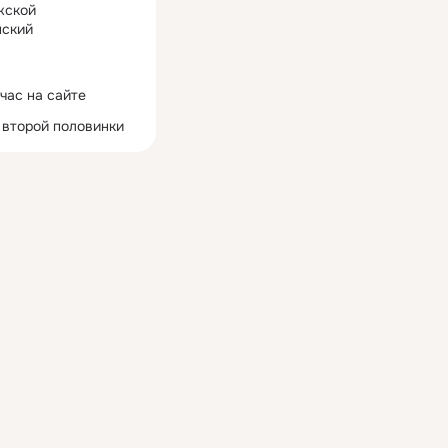
жской
ский
час на сайте
 второй половинки