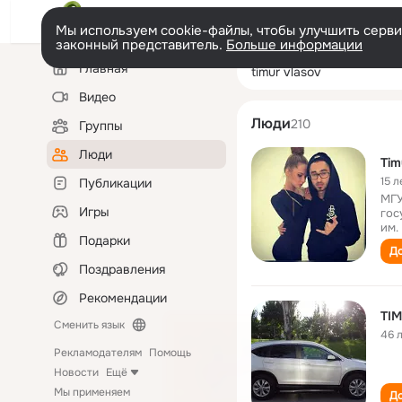
Мы используем cookie-файлы, чтобы улучшить сервис
законный представитель.
Больше информации
Левая
Поиск
Главная
timur vlasov
колонка
по
людям
Видео
Люди
210
Группы
Люди
Tim
15 л
Публикации
МГУ
Игры
гос
им.
Подарки
До
Поздравления
Рекомендации
TI
Сменить язык
46 
Рекламодателям
Помощь
Новости
Ещё
Мы применяем
До