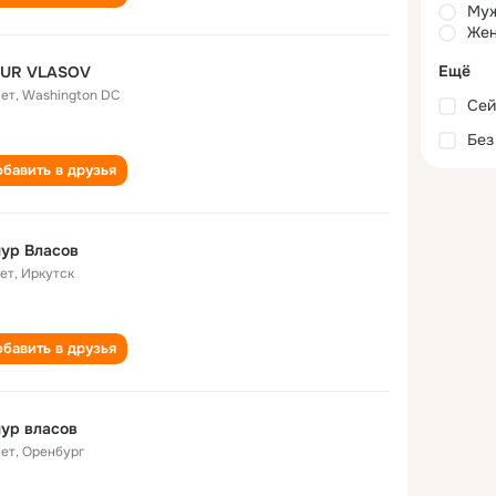
Му
Жен
Ещё
MUR VLASOV
лет
,
Washington DC
Сей
Без
бавить в друзья
ур Власов
лет
,
Иркутск
бавить в друзья
ур власов
лет
,
Оренбург