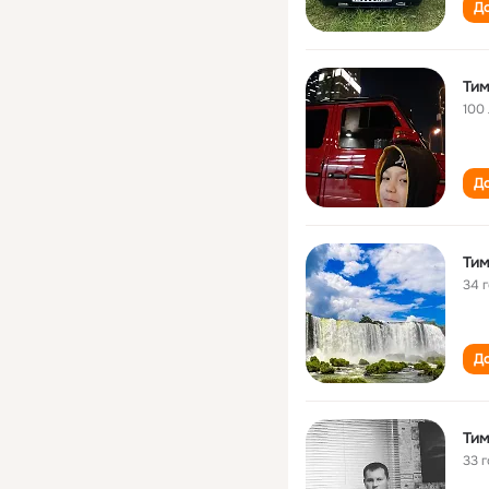
До
Тим
100
До
Тим
34 
До
Тим
33 