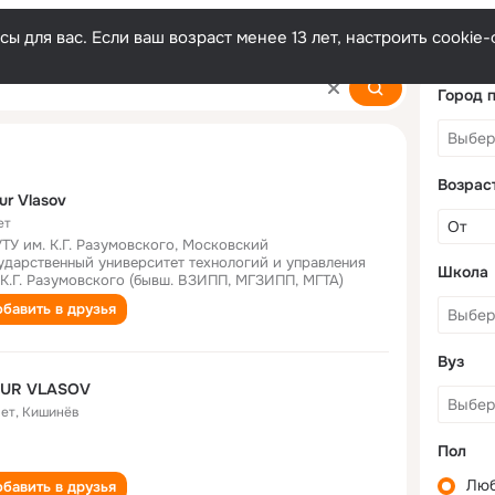
ы для вас. Если ваш возраст менее 13 лет, настроить cooki
Город 
Возрас
ur Vlasov
ет
ТУ им. К.Г. Разумовского, Московский
ударственный университет технологий и управления
Школа
 К.Г. Разумовского (бывш. ВЗИПП, МГЗИПП, МГТА)
бавить в друзья
Вуз
MUR VLASOV
лет
,
Кишинёв
Пол
Лю
бавить в друзья