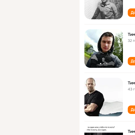
До
Тим
32 
До
Тим
43 
До
Тим