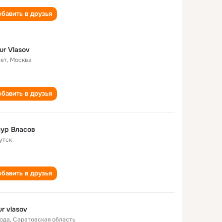
бавить в друзья
ur Vlasov
лет
,
Москва
бавить в друзья
ур Власов
утск
бавить в друзья
ur vlasov
года
,
Саратовская область