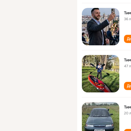
Тим
36 
До
Тим
47 
До
Тим
20 