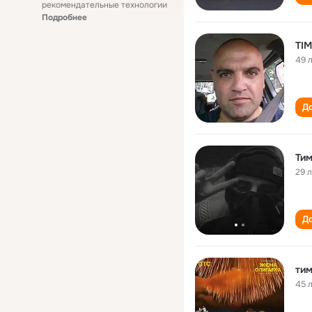
рекомендательные технологии
Подробнее
TI
49 
До
Тим
29 
До
тим
45 