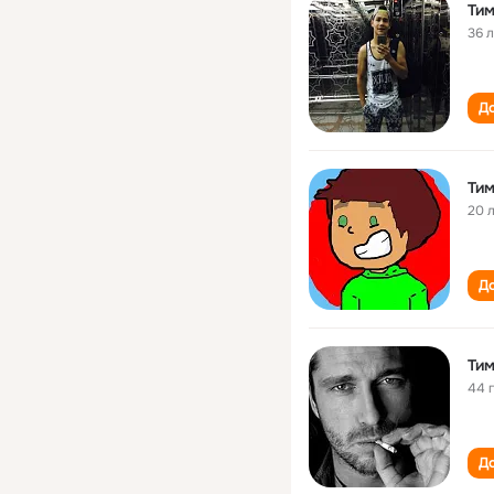
Тим
36 
До
Тим
20 
До
Тим
44 
До