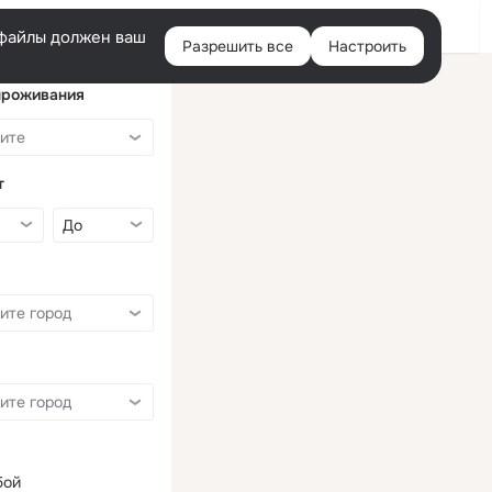
Войти
e-файлы должен ваш
Разрешить все
Настроить
Правая
колонка
проживания
т
бой