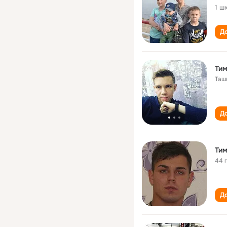
1 ш
До
Тим
Таш
До
Тим
44 
До