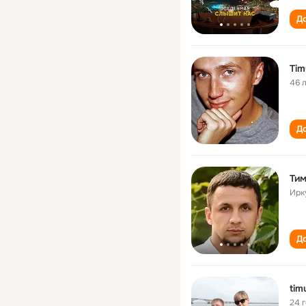
До
Tim
46 
До
Тим
Ирк
До
tim
24 