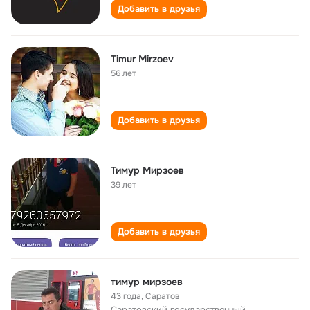
Добавить в друзья
Timur Mirzoev
56 лет
Добавить в друзья
Тимур Мирзоев
39 лет
Добавить в друзья
тимур мирзоев
43 года
,
Саратов
Саратовский государственный