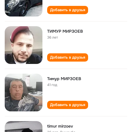
Добавить в друзья
ТИМУР МИРЗОЕВ
36 лет
Добавить в друзья
Тимур МИРЗОЕВ
41 год
Добавить в друзья
timur mirzoev