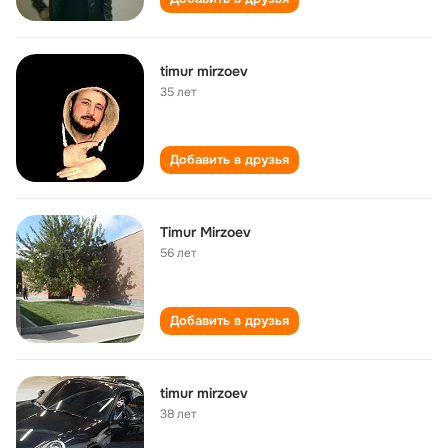
timur mirzoev
35 лет
Добавить в друзья
Timur Mirzoev
56 лет
Добавить в друзья
timur mirzoev
38 лет