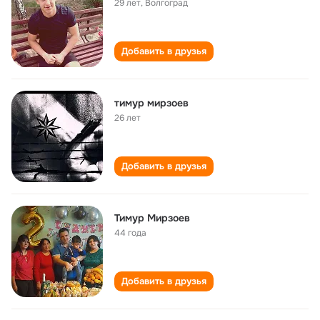
29 лет
,
Волгоград
Добавить в друзья
тимур мирзоев
26 лет
Добавить в друзья
Тимур Мирзоев
44 года
Добавить в друзья