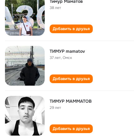
Тимур Маматов
38 лет
Добавить в друзья
ТИМУР mamatov
37 лет
,
Омск
Добавить в друзья
ТИМУР МАММАТОВ
29 лет
Добавить в друзья