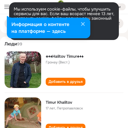
Войти
Мы используем cookie-файлы, чтобы улучшить
сервисы для вас. Если ваш возраст менее 13 лет,
настроить cookie-файлы должен ваш законный
timur khalitov
Поиск
представитель.
Больше информации
Информация о контенте
по
людям
Разрешить все
Настроить
на платформе — здесь
Люди
99
♣️♦️♠️Halitov Timur♣️♦️♠️
Гронау (Вест.)
Добавить в друзья
Timur Khalitov
17 лет
,
Петропавловск
Добавить в друзья