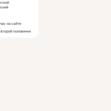
жской
ский
час на сайте
 второй половинки