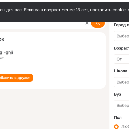
ы для вас. Если ваш возраст менее 13 лет, настроить cooki
Город 
ОК
Возрас
g Fghjj
лет
Школа
бавить в друзья
Вуз
Пол
Лю