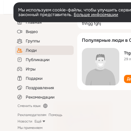
Мы используем cookie-файлы, чтобы улучшить сервис
законный представитель.
Больше информации
Левая
Поиск
Главная
thhgg fghj
колонка
по
людям
Видео
Популярные люди в 
Группы
Люди
Ttg
29 
Публикации
Игры
Подарки
До
Поздравления
Рекомендации
Сменить язык
Рекламодателям
Помощь
Новости
Ещё
Мы применяем