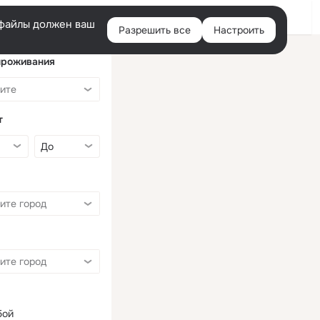
Войти
e-файлы должен ваш
Разрешить все
Настроить
Правая
колонка
проживания
т
бой