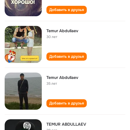
Добавить в друзья
Temur Abdullaev
30 лет
Добавить в друзья
Temur Abdullaev
35 лет
Добавить в друзья
TEMUR ABDULLAEV