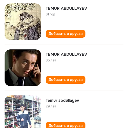
TEMUR ABDULLAYEV
31 год
Добавить в друзья
TEMUR ABDULLAYEV
35 лет
Добавить в друзья
Temur abdullayev
29 лет
Добавить в друзья