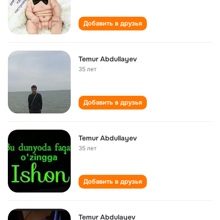
Добавить в друзья
Temur Abdullayev
35 лет
Добавить в друзья
Temur Abdullayev
35 лет
Добавить в друзья
Temur Abdulayev