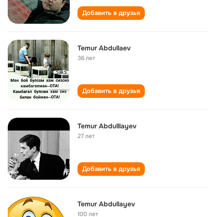
Добавить в друзья
Temur Abdullaev
36 лет
Добавить в друзья
Temur Abdulllayev
27 лет
Добавить в друзья
Temur Abdullayev
100 лет