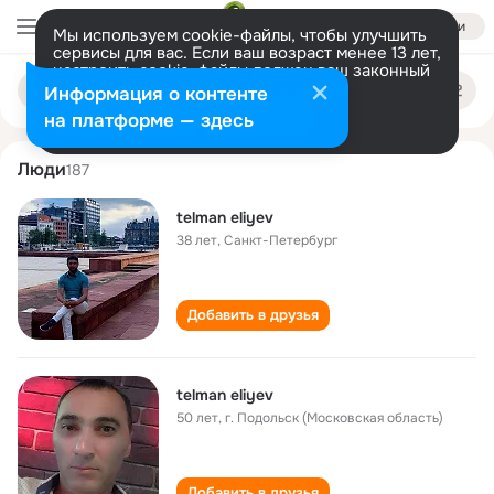
Войти
Мы используем cookie-файлы, чтобы улучшить
сервисы для вас. Если ваш возраст менее 13 лет,
настроить cookie-файлы должен ваш законный
telman eliyev
Поиск
представитель.
Больше информации
Информация о контенте
по
людям
Разрешить все
Настроить
на платформе — здесь
Люди
187
telman eliyev
38 лет
,
Санкт-Петербург
Добавить в друзья
telman eliyev
50 лет
,
г. Подольск (Московская область)
Добавить в друзья