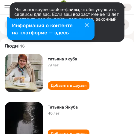
Войти
Мы используем cookie-файлы, чтобы улучшить
сервисы для вас. Если ваш возраст менее 13 лет,
настроить cookie-файлы должен ваш законный
tatyana yakuba
Поиск
представитель.
Больше информации
Информация о контенте
по
людям
Разрешить все
Настроить
на платформе — здесь
Люди
146
татьяна якуба
79 лет
Добавить в друзья
Татьяна Якуба
40 лет
Добавить в друзья