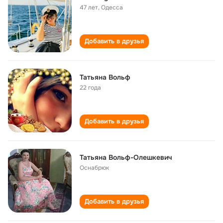
47 лет
,
Одесса
Добавить в друзья
Татьяна Вольф
22 года
Добавить в друзья
Татьяна Вольф-Олешкевич
Оснабрюк
Добавить в друзья