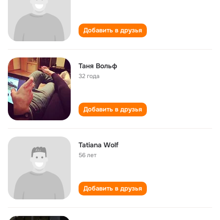
Добавить в друзья
Таня Вольф
32 года
Добавить в друзья
Tatiana Wolf
56 лет
Добавить в друзья