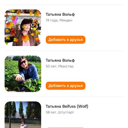
Татьяна Вольф
74 года
,
Минден
Добавить в друзья
Татьяна Вольф
50 лет
,
Мюнстер
Добавить в друзья
Татьяна Beifuss (Wolf)
58 лет
,
Штутгарт