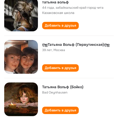
татьяна вольф
44 года
,
забайкальский край город чита
Казаковская школа
Добавить в друзья
ღஐТатьяна Вольф (Первутинская)ღஐ
39 лет
,
Москва
Добавить в друзья
Татьяна Вольф (Бойко)
Bad Oeynhausen
Добавить в друзья