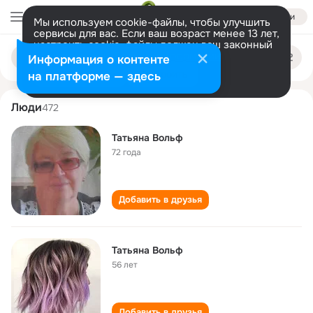
Войти
Мы используем cookie-файлы, чтобы улучшить
сервисы для вас. Если ваш возраст менее 13 лет,
настроить cookie-файлы должен ваш законный
tatyana volf
Поиск
представитель.
Больше информации
Информация о контенте
по
людям
Разрешить все
Настроить
на платформе — здесь
Люди
472
Татьяна Вольф
72 года
Добавить в друзья
Татьяна Вольф
56 лет
Добавить в друзья