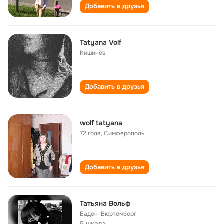
Добавить в друзья
Tatyana Volf
Кишинёв
Добавить в друзья
wolf tatyana
72 года
,
Симферополь
Добавить в друзья
Татьяна Вольф
Баден-Вюртемберг
5 школа