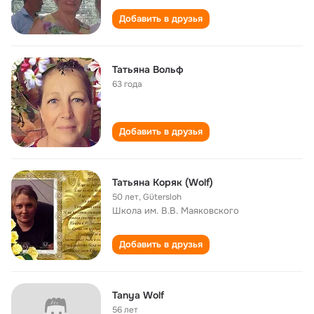
Добавить в друзья
Татьяна Вольф
63 года
Добавить в друзья
Татьяна Коряк (Wolf)
50 лет
,
Gütersloh
Школа им. В.В. Маяковского
Добавить в друзья
Tanya Wolf
56 лет