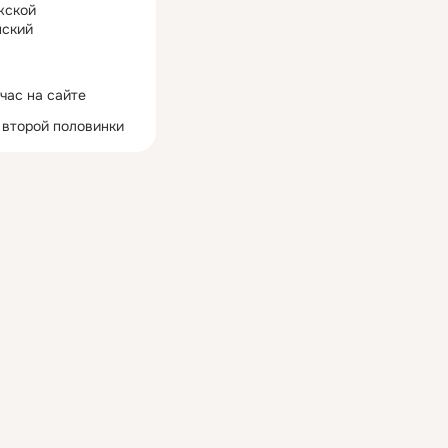
жской
ский
час на сайте
 второй половинки