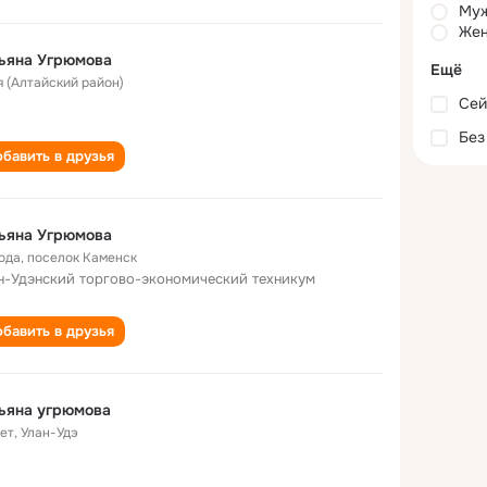
Му
Жен
ьяна Угрюмова
Ещё
я (Алтайский район)
Сей
Без
бавить в друзья
ьяна Угрюмова
года
,
поселок Каменск
н-Удэнский торгово-экономический техникум
бавить в друзья
ьяна угрюмова
лет
,
Улан-Удэ