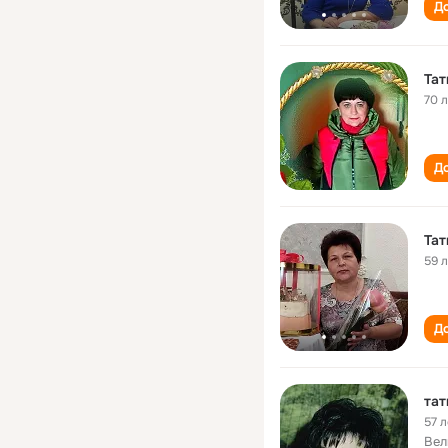
До
Тат
70 
До
Тат
59 
До
тат
57 л
Вел