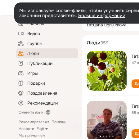
Мы используем cookie-файлы, чтобы улучшить сервис
законный представитель.
Больше информации
Левая
Поиск
Главная
tatyana ugryum
колонка
по
людям
Видео
Люди
359
Группы
Люди
Тат
47 
Публикации
Игры
Подарки
До
Поздравления
Рекомендации
Тат
Сменить язык
68 
Рекламодателям
Помощь
Новости
Ещё
До
Мы применяем