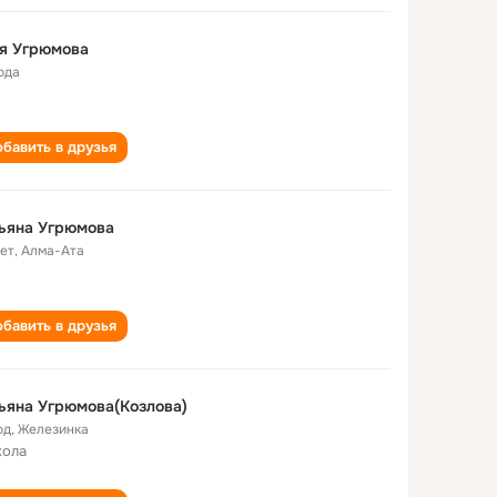
я Угрюмова
ода
бавить в друзья
ьяна Угрюмова
лет
,
Алма-Ата
бавить в друзья
ьяна Угрюмова(Козлова)
од
,
Железинка
кола