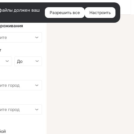
Войти
e-файлы должен ваш
Разрешить все
Настроить
Правая
колонка
проживания
т
бой