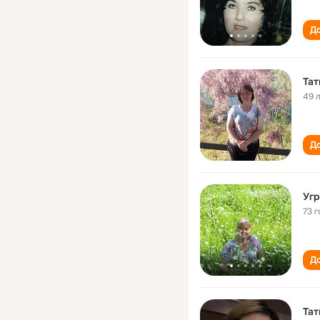
До
Тат
49 
До
Угр
73 г
До
Тат