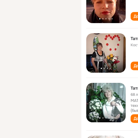
До
Тат
Кос
До
Тат
68 
МАТ
тех
(бы
До