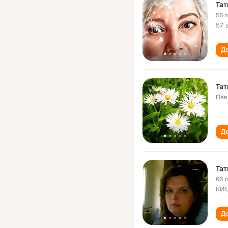
Тат
56 
57 
До
Тат
Пав
До
Тат
66 
КИС
До