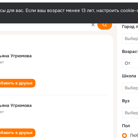
ы для вас. Если ваш возраст менее 13 лет, настроить cooki
ova
Город 
Возрас
ьяна Угрюмова
лет
Школа
бавить в друзья
Вуз
ьяна Угрюмова
лет
Пол
бавить в друзья
Лю