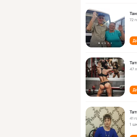
Тан
72 г
До
Тат
47 
До
Тат
41 г
1 ш