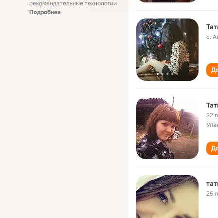
рекомендательные технологии
Подробнее
Тат
с. А
До
Тат
32 
Ула
До
тат
25 