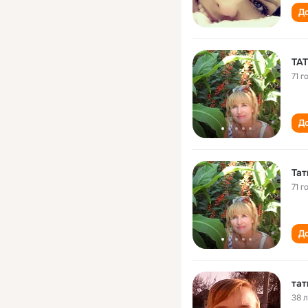
До
ТА
71 г
До
Та
71 г
До
тат
38 