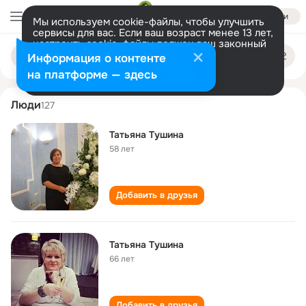
Войти
Мы используем cookie-файлы, чтобы улучшить
сервисы для вас. Если ваш возраст менее 13 лет,
настроить cookie-файлы должен ваш законный
tatyana tushina
Поиск
представитель.
Больше информации
Информация о контенте
по
людям
Разрешить все
Настроить
на платформе — здесь
Люди
127
Татьяна Тушина
58 лет
Добавить в друзья
Татьяна Тушина
66 лет
Добавить в друзья