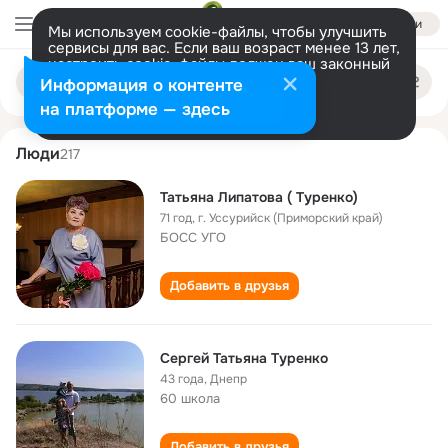
Войти
Мы используем cookie-файлы, чтобы улучшить
сервисы для вас. Если ваш возраст менее 13 лет,
настроить cookie-файлы должен ваш законный
tatyana turenko
Поиск
представитель.
Больше информации
Информация о контенте
по
людям
Разрешить все
Настроить
на платформе — здесь
Люди
217
Татьяна Липатова ( Туренко)
71 год
,
г. Уссурийск (Приморский край)
БОСС УГО
Добавить в друзья
Сергей Татьяна Туренко
43 года
,
Днепр
60 школа
Добавить в друзья