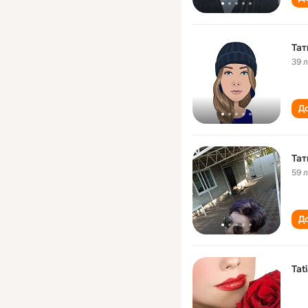
Тат
39 
До
Тат
59 
До
Tat