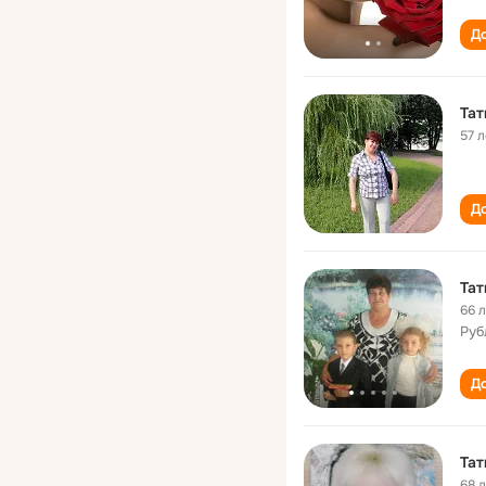
До
Тат
57 л
До
Тат
66 
Руб
До
Тат
68 