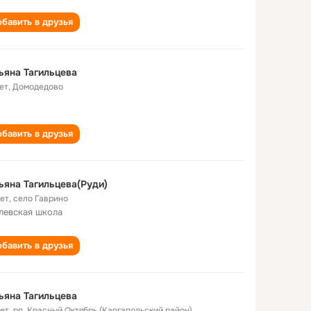
бавить в друзья
ьяна Тагильцева
ет
,
Домодедово
бавить в друзья
ьяна Тагильцева(Руди)
лет
,
село Гаврино
левская школа
бавить в друзья
ьяна Тагильцева
лет
,
рп. Красный Октябрь (Каргапольский район)