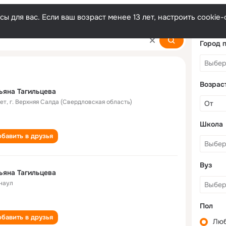
ы для вас. Если ваш возраст менее 13 лет, настроить cooki
va
Город 
Возрас
ьяна Тагильцева
лет
,
г. Верхняя Салда (Свердловская область)
Школа
бавить в друзья
Вуз
ьяна Тагильцева
наул
Пол
бавить в друзья
Лю