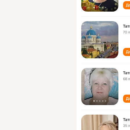
До
Тат
70 
До
Тат
68 
До
Тат
35 