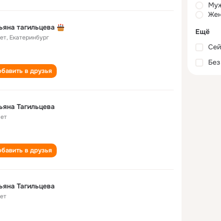
Му
Жен
ьяна тагильцева
Ещё
лет
,
Екатеринбург
Сей
Без
бавить в друзья
ьяна Тагильцева
лет
бавить в друзья
ьяна Тагильцева
лет