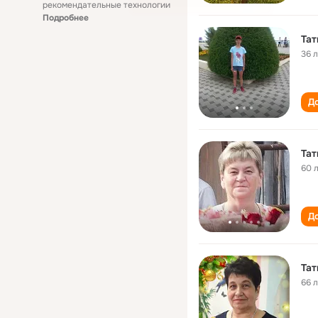
рекомендательные технологии
Подробнее
Тат
36 
До
Тат
60 
До
Тат
66 