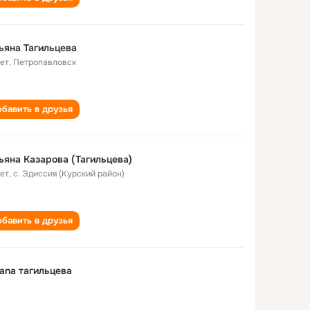
ьяна Тагильцева
лет
,
Петропавловск
бавить в друзья
ьяна Казарова (Тагильцева)
лет
,
с. Эдиссия (Курский район)
бавить в друзья
iana тагильцевa