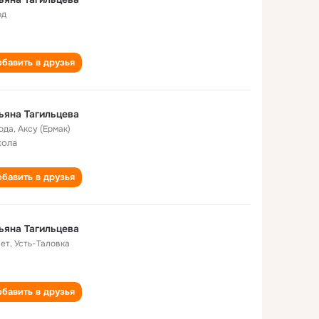
од
бавить в друзья
ьяна Тагильцева
года
,
Аксу (Ермак)
кола
бавить в друзья
ьяна Тагильцева
лет
,
Усть-Таловка
бавить в друзья