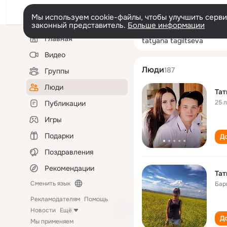
Мы используем cookie-файлы, чтобы улучшить сервис
законный представитель.
Больше информации
Левая
Поиск
Главная
tatyana tagiltse
колонка
по
людям
Видео
Люди
187
Группы
Люди
Тат
25 
Публикации
Игры
Подарки
До
Поздравления
Рекомендации
Тат
Сменить язык
Бар
Рекламодателям
Помощь
Новости
Ещё
До
Мы применяем