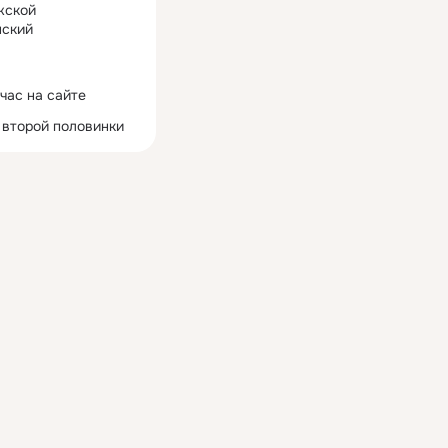
жской
ский
час на сайте
 второй половинки