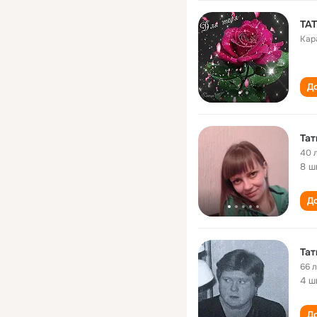
ТА
Кар
До
Тат
40 
8 ш
До
Тат
66 
4 ш
До