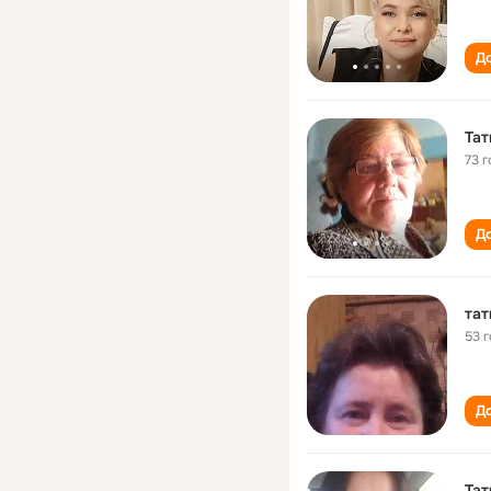
До
Тат
73 г
До
тат
53 
До
Тат