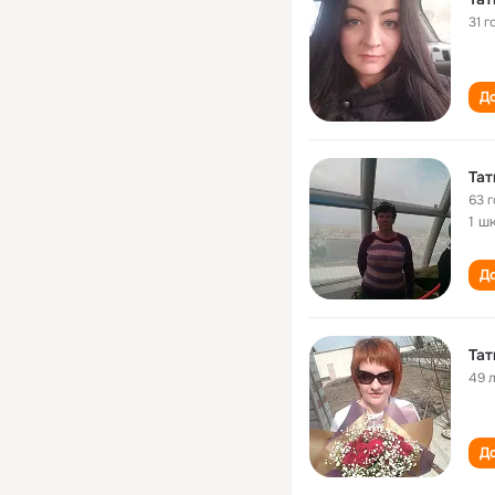
31 г
До
Тат
63 
1 ш
До
Тат
49 
До