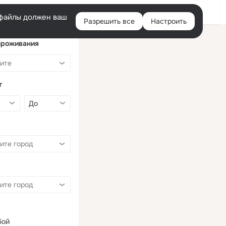
Войти
e-файлы должен ваш
Разрешить все
Настроить
Правая
колонка
проживания
т
бой