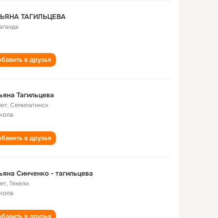
ТЬЯНА ТАГИЛЬЦЕВА
аганда
бавить в друзья
ьяна Тагильцева
лет
,
Семилатинск
кола
бавить в друзья
ьяна Синченко - тагильцева
лет
,
Текели
кола
бавить в друзья