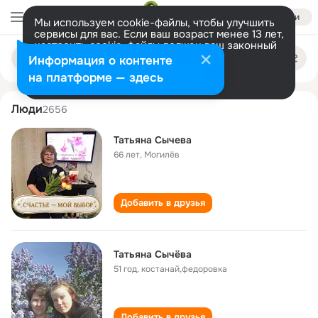
Войти
Мы используем cookie-файлы, чтобы улучшить
сервисы для вас. Если ваш возраст менее 13 лет,
настроить cookie-файлы должен ваш законный
tatyana sycheva
Поиск
представитель.
Больше информации
Информация о контенте
по
людям
Разрешить все
Настроить
на платформе — здесь
Люди
2656
Татьяна Сычева
66 лет
,
Могилёв
Добавить в друзья
Татьяна Сычёва
51 год
,
костанай,федоровка
Добавить в друзья