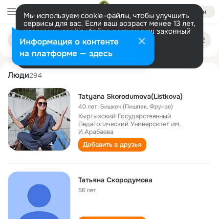
Войти
Мы используем cookie-файлы, чтобы улучшить
сервисы для вас. Если ваш возраст менее 13 лет,
настроить cookie-файлы должен ваш законный
tatyana skorodumova
Поиск
представитель.
Больше информации
Информация о контенте
по
людям
Разрешить все
Настроить
на платформе — здесь
Люди
294
Tatyana Skorodumova(Listkova)
40 лет
,
Бишкек (Пишпек, Фрунзе)
Кыргызский Государственный
Педагогический Университет им.
И.Арабаева
Добавить в друзья
Татьяна Скородумова
56 лет