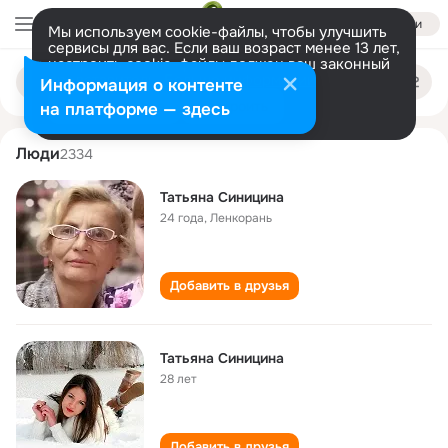
Войти
Мы используем cookie-файлы, чтобы улучшить
сервисы для вас. Если ваш возраст менее 13 лет,
настроить cookie-файлы должен ваш законный
tatyana sinitsina
Поиск
представитель.
Больше информации
Информация о контенте
по
людям
Разрешить все
Настроить
на платформе — здесь
Люди
2334
Татьяна Синицина
24 года
,
Ленкорань
Добавить в друзья
Татьяна Синицина
28 лет
Добавить в друзья