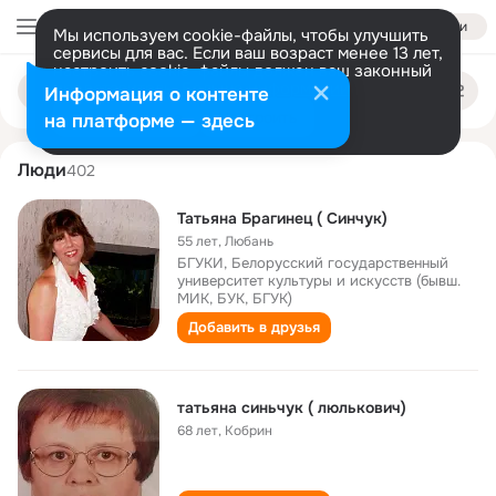
Войти
Мы используем cookie-файлы, чтобы улучшить
сервисы для вас. Если ваш возраст менее 13 лет,
настроить cookie-файлы должен ваш законный
tatyana sinchuk
Поиск
представитель.
Больше информации
Информация о контенте
по
людям
Разрешить все
Настроить
на платформе — здесь
Люди
402
Татьяна Брагинец ( Синчук)
55 лет
,
Любань
БГУКИ, Белорусский государственный
университет культуры и искусств (бывш.
МИК, БУК, БГУК)
Добавить в друзья
татьяна синьчук ( люлькович)
68 лет
,
Кобрин