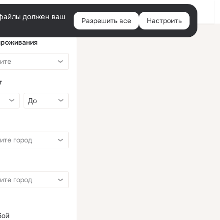
Войти
e-файлы должен ваш
Разрешить все
Настроить
Правая
колонка
проживания
т
бой