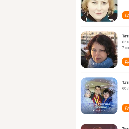
До
Тат
62 
7 ш
До
Тат
60 
До
Тат