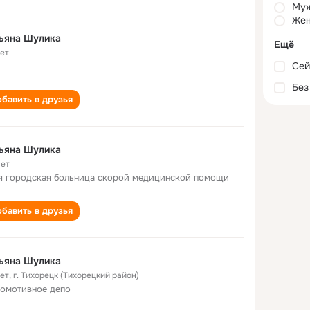
Му
Жен
ьяна Шулика
Ещё
лет
Сей
Без
бавить в друзья
ьяна Шулика
лет
я городская больница скорой медицинской помощи
бавить в друзья
ьяна Шулика
лет
,
г. Тихорецк (Тихорецкий район)
омотивное депо