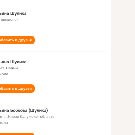
ьяна Шулика
говещенск
бавить в друзья
ьяна Шулика
лет
,
Надым
кола
бавить в друзья
ьяна Бобкова (Шулика)
лет
,
г.Киров Калужская область
кола