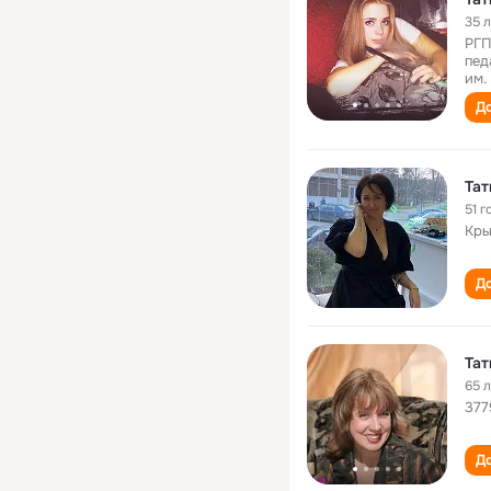
35 
РГП
пед
им.
До
Тат
51 г
Кры
До
Тат
65 
377
До