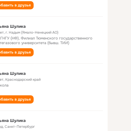
бавить в друзья
ьяна Шулика
лет
,
г. Надым (Ямало-Ненецкий АО)
ГНГУ (НФ), Филиал Тюменского государственного
тегазового университета (бывш. ТИИ)
бавить в друзья
ьяна Шулика
ет
,
Краснодарский край
школа
бавить в друзья
ьяна Шулика
од
,
Санкт-Петербург