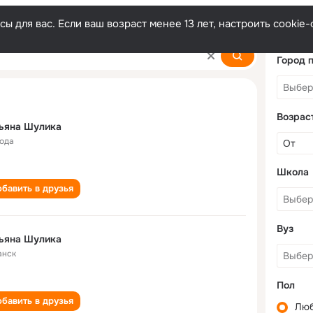
ы для вас. Если ваш возраст менее 13 лет, настроить cooki
Город 
Возрас
ьяна Шулика
года
Школа
бавить в друзья
Вуз
ьяна Шулика
анск
Пол
бавить в друзья
Лю