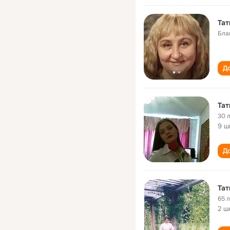
Тат
Бла
До
Тат
30 
9 ш
До
Тат
65 
2 ш