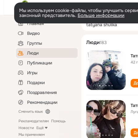
Мы используем cookie-файлы, чтобы улучшить сервис
законный представитель.
Больше информации
Левая
Поиск
Главная
tatyana shulika
колонка
по
людям
Видео
Люди
183
Группы
Люди
Тат
42 
Публикации
Игры
Подарки
До
Поздравления
Рекомендации
Тат
Сменить язык
Луг
Рекламодателям
Помощь
Новости
Ещё
До
Мы применяем