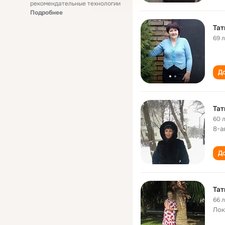
рекомендательные технологии
Подробнее
Тат
69 
До
Тат
60 
8-а
До
Тат
66 
Лок