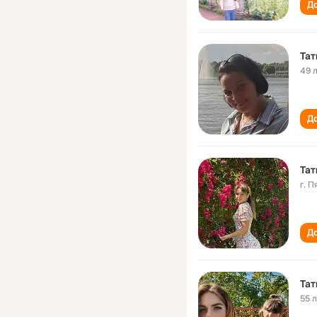
До
Тат
49 
До
Тат
г. 
До
Тат
55 