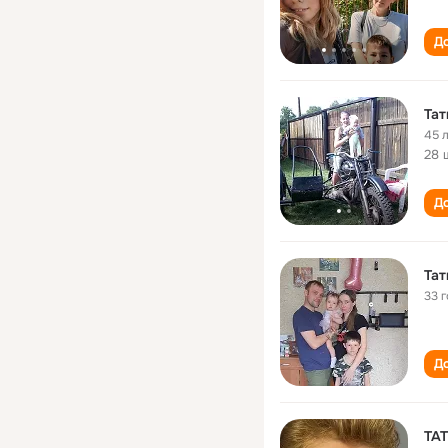
До
Тат
45 
28 
До
Тат
33 
До
ТА