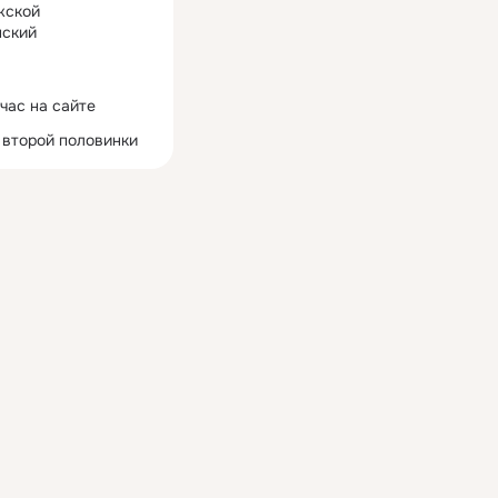
жской
ский
час на сайте
 второй половинки