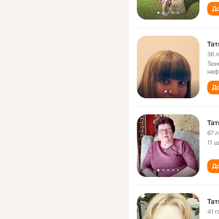
До
Тат
36 
Тюм
неф
До
Тат
67 л
11 
До
Тат
41 г