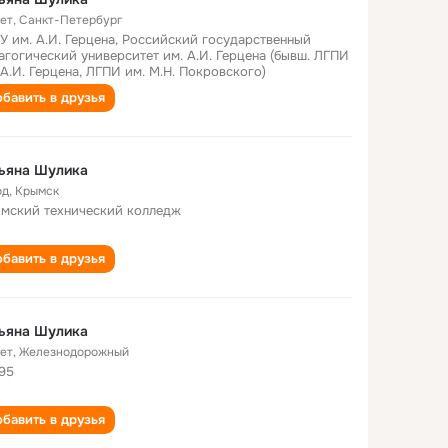
лет
,
Санкт-Петербург
У им. А.И. Герцена, Российский государственный
агогический университет им. А.И. Герцена (бывш. ЛГПИ
 А.И. Герцена, ЛГПИ им. М.Н. Покровского)
бавить в друзья
ьяна Шулика
од
,
Крымск
мский технический колледж
бавить в друзья
ьяна Шулика
лет
,
Железнодорожный
95
бавить в друзья