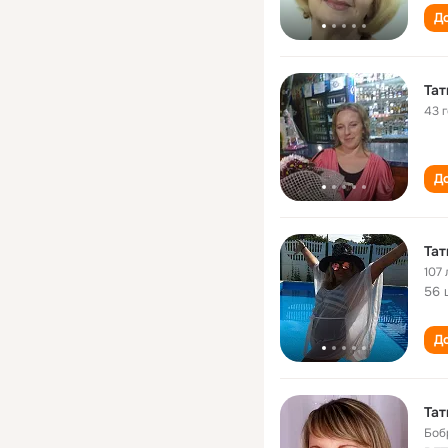
До
Тат
43 
До
107 
56 
До
Тат
Боб