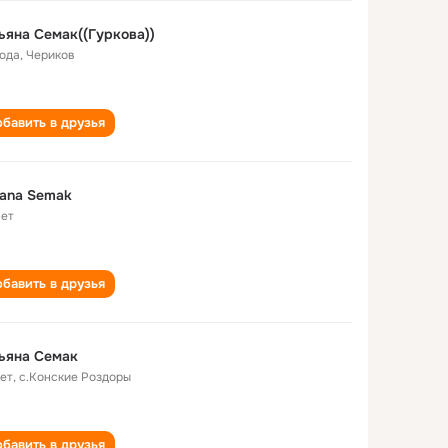
ьяна Семак((Гуркова))
года
,
Чериков
бавить в друзья
iana Semak
лет
бавить в друзья
ьяна Семак
лет
,
с.Конские Роздоры
бавить в друзья