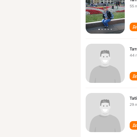
55 
До
Тат
44 
До
Tat
29 
До