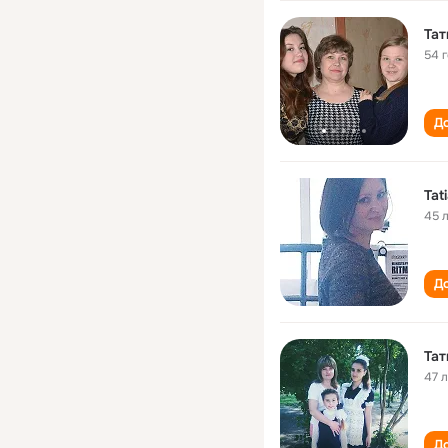
Тат
54 
До
Tat
45 
До
Тат
47 
До