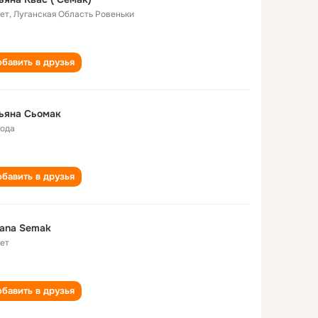
лет
,
Луганская Область Ровеньки
бавить в друзья
ьяна Сьомак
года
бавить в друзья
iana Semak
лет
бавить в друзья