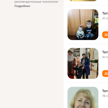
рекомендательные технологии
Подробнее
Тат
31 г
До
Тат
31 г
До
Тат
76 л