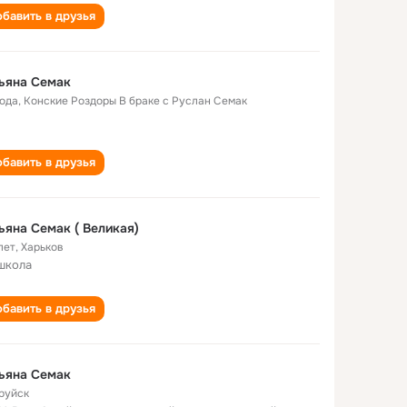
бавить в друзья
ьяна Семак
года
,
Конские Роздоры В браке с Руслан Семак
бавить в друзья
Татьяна Семак ( Великая)
лет
,
Харьков
школа
бавить в друзья
ьяна Семак
руйск