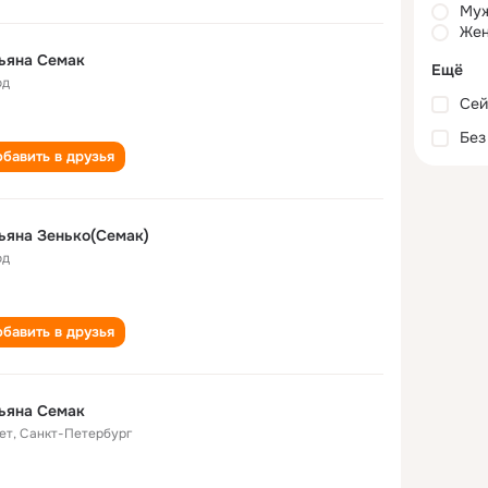
Му
Жен
ьяна Семак
Ещё
од
Сей
Без
бавить в друзья
ьяна Зенько(Семак)
од
бавить в друзья
ьяна Семак
ет
,
Санкт-Петербург