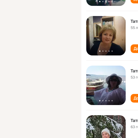
Тат
55 
До
Тат
53 
До
Тат
63 