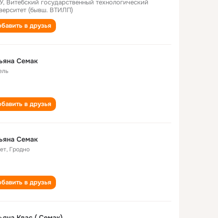
У, Витебский государственный технологический
верситет (бывш. ВТИЛП)
бавить в друзья
ьяна Семак
ель
бавить в друзья
ьяна Семак
лет
,
Гродно
бавить в друзья
ьяна Квас ( Семак)