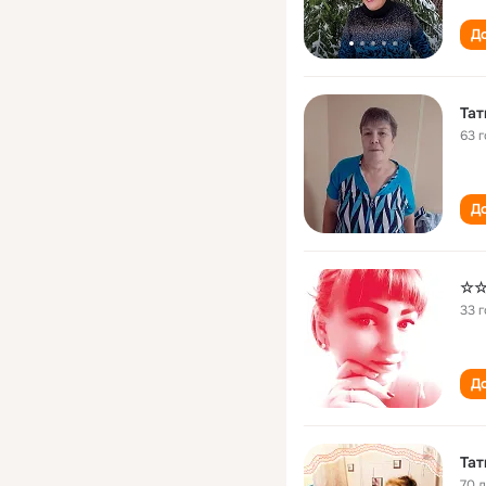
До
Тат
63 
До
☆☆
33 
До
Тат
70 