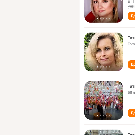
ВГТ
уни
До
Тат
Гом
До
Тат
58 
До
Тат