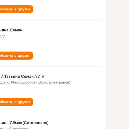
бавить в друзья
ьяна Семак
года
бавить в друзья
☆Татьяна Семак☆☆☆
года
,
с. Многоудобное (Шкотовский район)
бавить в друзья
ьяна Сёмак(Ситковская)
лет
,
с. Семеновка