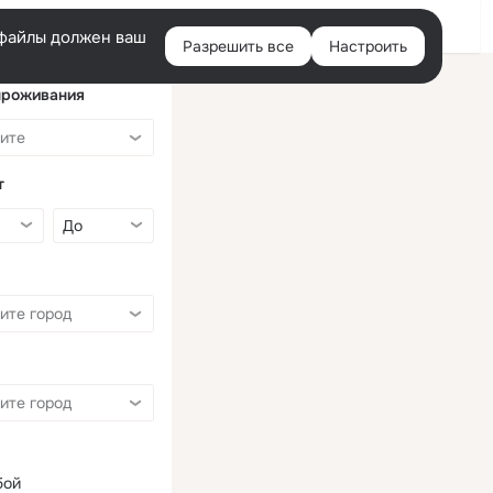
Войти
e-файлы должен ваш
Разрешить все
Настроить
Правая
колонка
проживания
т
бой