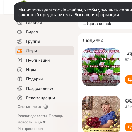
Мы используем cookie-файлы, чтобы улучшить сервис
законный представитель.
Больше информации
Левая
Поиск
Главная
tatyana semak
колонка
по
людям
Видео
Люди
654
Группы
Люди
Tat
57 л
Публикации
Игры
Подарки
До
Поздравления
Рекомендации
💞
Сменить язык
42 
Рекламодателям
Помощь
Новости
Ещё
До
Мы применяем