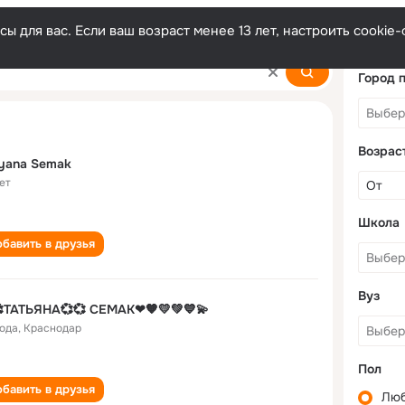
ы для вас. Если ваш возраст менее 13 лет, настроить cooki
Город 
Возрас
yana Semak
ет
Школа
бавить в друзья
Вуз
ТАТЬЯНА💞💞 СЕМАК❤🧡💛💚💙💫
года
,
Краснодар
Пол
бавить в друзья
Лю