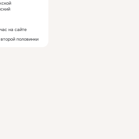
жской
ский
час на сайте
 второй половинки