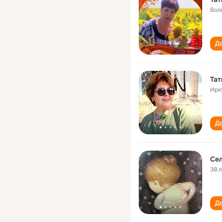
Вол
До
Тат
Ирк
До
Сел
38 
До