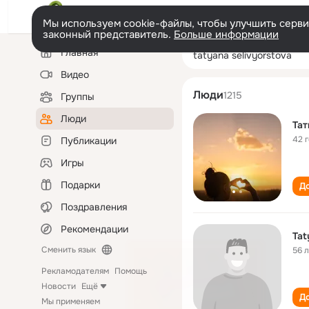
Мы используем cookie-файлы, чтобы улучшить сервис
законный представитель.
Больше информации
Левая
Поиск
Главная
tatyana selivyo
колонка
по
людям
Видео
Люди
1215
Группы
Люди
Тат
42 
Публикации
Игры
Подарки
До
Поздравления
Рекомендации
Tat
Сменить язык
56 
Рекламодателям
Помощь
Новости
Ещё
До
Мы применяем