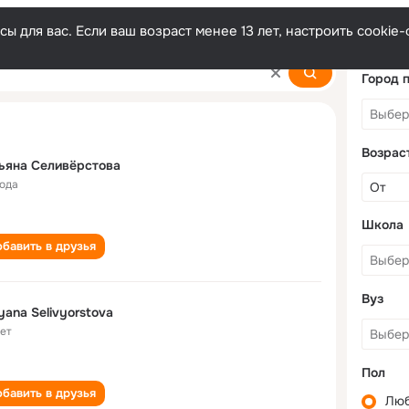
ы для вас. Если ваш возраст менее 13 лет, настроить cooki
rstova
Город 
Возрас
ьяна Селивёрстова
года
Школа
бавить в друзья
Вуз
yana Selivyorstova
лет
Пол
бавить в друзья
Лю