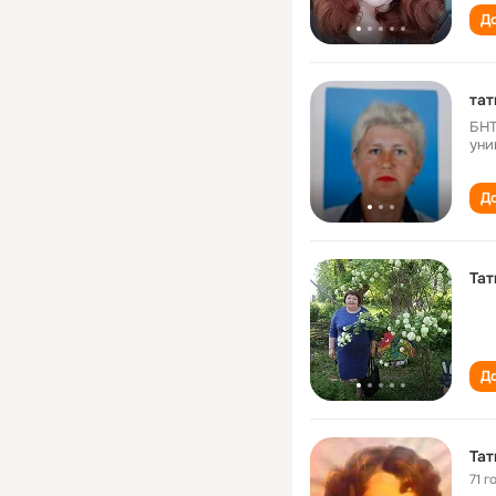
До
тат
БНТ
уни
До
Тат
До
Тат
71 г