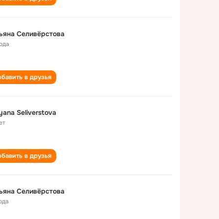
ьяна Селивёрстова
года
бавить в друзья
yana Seliverstova
ет
бавить в друзья
ьяна Селивёрстова
ода