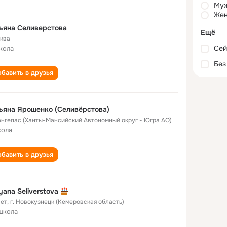
Му
Жен
ьяна Селиверстова
Ещё
ква
Сей
кола
Без
бавить в друзья
ьяна Ярошенко (Селивëрстова)
Лангепас (Ханты-Мансийский Автономный округ - Югра АО)
кола
бавить в друзья
yana Seliverstova
лет
,
г. Новокузнецк (Кемеровская область)
школа