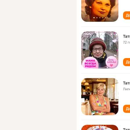
До
Тат
72 г
До
Тат
Лип
До
Тат