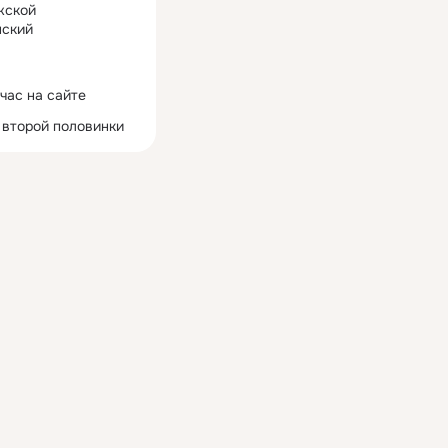
жской
ский
час на сайте
 второй половинки