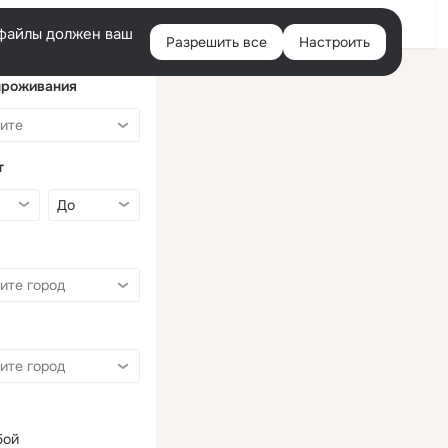
Войти
e-файлы должен ваш
Разрешить все
Настроить
Правая
колонка
проживания
т
бой