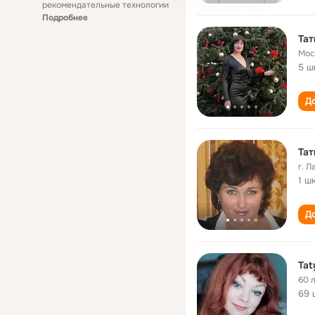
рекомендательные технологии
Подробнее
Тат
Мос
5 ш
До
Тат
г. 
1 ш
До
Tat
60 
69 