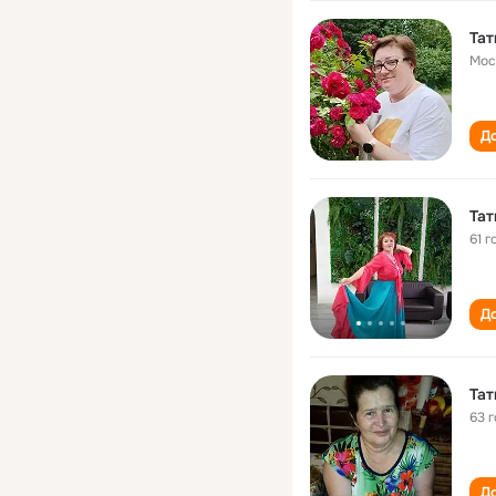
Тат
Мос
До
Тат
61 г
До
Тат
63 
До