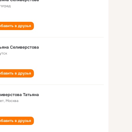
гоград
бавить в друзья
ьяна Селиверстова
утск
бавить в друзья
иверстова Татьяна
лет
,
Москва
бавить в друзья