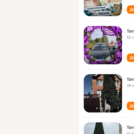
До
Тат
52 
До
Тат
26 
До
Тат
51 г