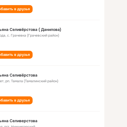
бавить в друзья
ьяна Селивёрстова ( Данилова)
года
,
с. Грачевка (Грачевский район)
бавить в друзья
ьяна Селивёрстова
лет
,
рп. Тамала (Тамалинский район)
бавить в друзья
ьяна Селиверстова
од
,
пгт. Нижнегорский