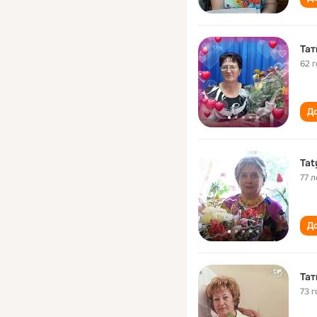
Тат
62 
До
Tat
77 л
До
Тат
73 г