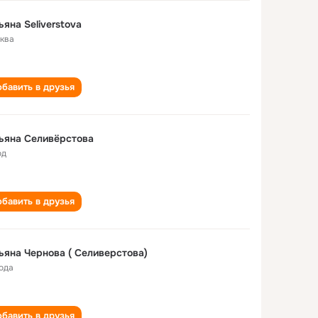
ьяна Seliverstova
ква
бавить в друзья
ьяна Селивёрстова
од
бавить в друзья
ьяна Чернова ( Селиверстова)
года
бавить в друзья