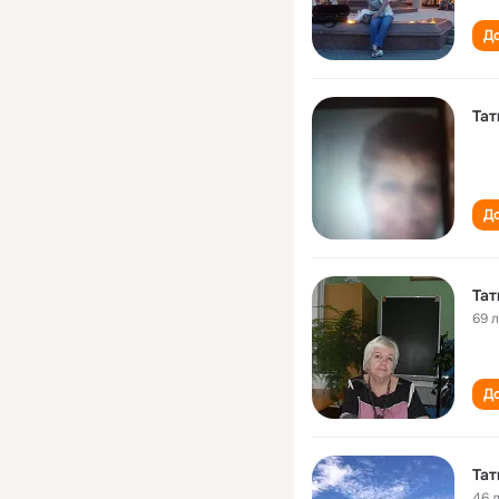
До
Тат
До
Тат
69 
До
Тат
46 