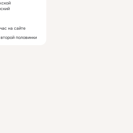
жской
ский
час на сайте
 второй половинки