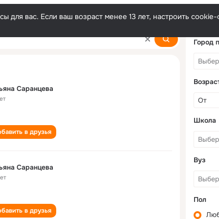
ы для вас. Если ваш возраст менее 13 лет, настроить cooki
eva
Город 
Возрас
ьяна Саранцева
ет
Школа
бавить в друзья
Вуз
ьяна Саранцева
лет
Пол
бавить в друзья
Лю