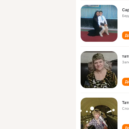
Сар
Бер
До
тат
Зап
До
Тат
Сло
До