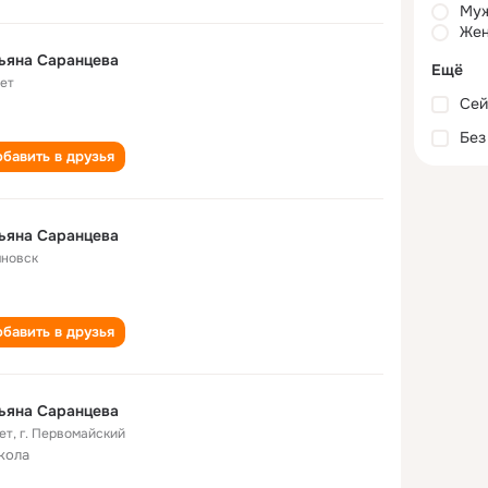
Му
Жен
ьяна Саранцева
Ещё
лет
Сей
Без
бавить в друзья
ьяна Саранцева
яновск
бавить в друзья
ьяна Саранцева
ет
,
г. Первомайский
кола