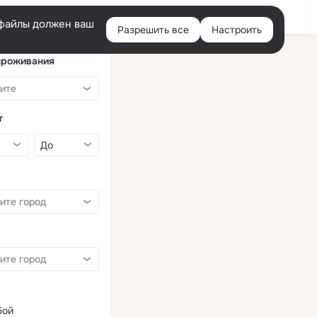
Войти
e-файлы должен ваш
Разрешить все
Настроить
Правая
колонка
проживания
т
бой