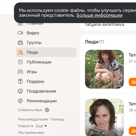
Мы используем cookie-файлы, чтобы улучшить сервис
законный представитель.
Больше информации
Левая
Поиск
Главная
tatyana sarants
колонка
по
людям
Видео
Люди
177
Группы
Люди
Тат
57 л
Публикации
Игры
Подарки
До
Поздравления
Рекомендации
Тат
Сменить язык
39 
Рекламодателям
Помощь
Новости
Ещё
До
Мы применяем