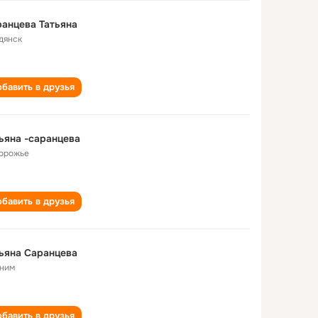
анцева Татьяна
дянск
бавить в друзья
ьяна -саранцева
орожье
бавить в друзья
ьяна Саранцева
ним
бавить в друзья