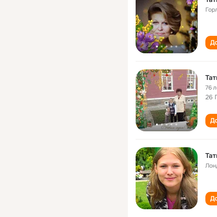
Гор
До
Тат
76 л
26 
До
Тат
Лон
До