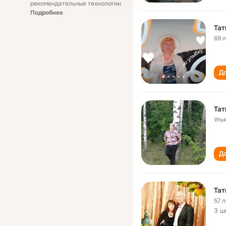
рекомендательные технологии
Подробнее
Тат
69 
До
Тат
Уль
До
Тат
57 л
3 ш