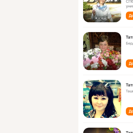
СПб
уни
До
Тат
Бер
До
Тат
Таш
До
Тат