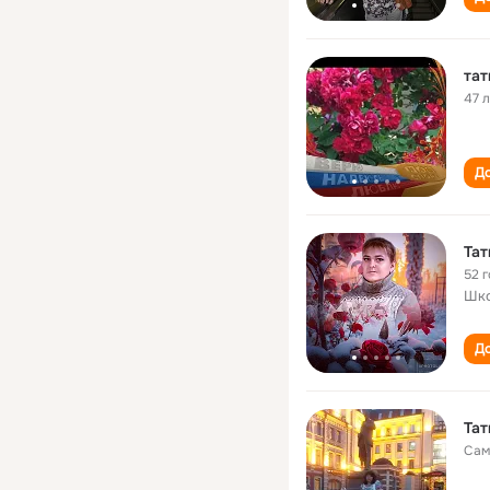
тат
47 
До
Тат
52 
Шк
До
Тат
Сам