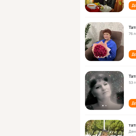
До
Тат
76 л
До
Тат
53 
До
тат
Ден