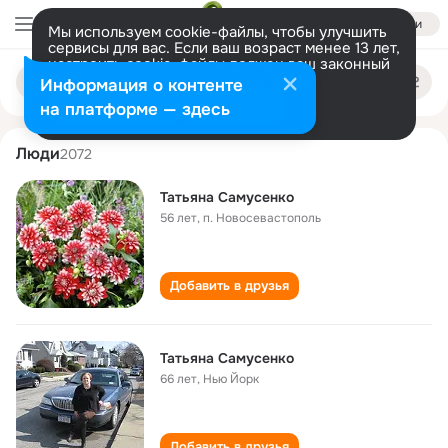
Войти
Мы используем cookie-файлы, чтобы улучшить
сервисы для вас. Если ваш возраст менее 13 лет,
настроить cookie-файлы должен ваш законный
tatyana samusenko
Поиск
представитель.
Больше информации
Информация о контенте
по
людям
Разрешить все
Настроить
на платформе — здесь
Люди
2072
Татьяна Самусенко
56 лет
,
п. Новосевастополь
Добавить в друзья
Татьяна Самусенко
66 лет
,
Нью Йорк
Добавить в друзья