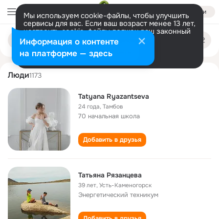
Войти
Мы используем cookie-файлы, чтобы улучшить
сервисы для вас. Если ваш возраст менее 13 лет,
настроить cookie-файлы должен ваш законный
tatyana ryazantseva
Поиск
представитель.
Больше информации
Информация о контенте
по
людям
Разрешить все
Настроить
на платформе — здесь
Люди
1173
Tatyana Ryazantseva
24 года
,
Тамбов
70 начальная школа
Добавить в друзья
Татьяна Рязанцева
39 лет
,
Усть-Каменогорск
Энергетический техникум
Добавить в друзья