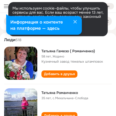
Войти
Мы используем cookie-файлы, чтобы улучшить
сервисы для вас. Если ваш возраст менее 13 лет,
настроить cookie-файлы должен ваш законный
tatyana romanchenko
Поиск
представитель.
Больше информации
Информация о контенте
по
людям
Разрешить все
Настроить
на платформе — здесь
Люди
518
Татьяна Гамезо ( Романченко)
58 лет
,
Жодино
Кузнечный завод тяжелых штамповок
Добавить в друзья
Татьяна Романченко
35 лет
,
с.Михальчына-Слобода
Добавить в друзья