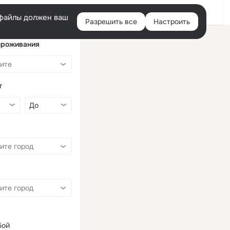
Войти
e-файлы должен ваш
Разрешить все
Настроить
Правая
колонка
проживания
т
бой