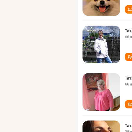
До
Тат
66 
До
Тат
66 
До
Тат
38 