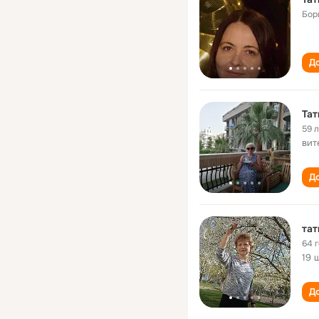
Бор
До
Тат
59 
вит
До
тат
64 
19 
До