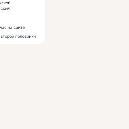
жской
ский
час на сайте
 второй половинки