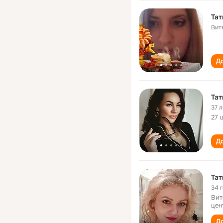
Тат
Вит
До
Тат
37 л
27 
До
Тат
34 
Вит
цен
До