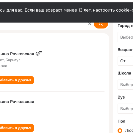
ы для вас. Если ваш возраст менее 13 лет, настроить cooki
vskaya
Город 
Возрас
ьяна Рачковская 😴
лет
,
Барнаул
кола
Школа
бавить в друзья
Вуз
ьяна Рачковская
Пол
бавить в друзья
Лю