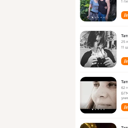
1 г
До
Тат
25 
11 
До
Тат
62 
БГМ
уни
До
Тат