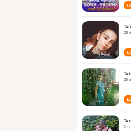
До
Tan
28 
До
Тат
25 
До
Тат
Слу