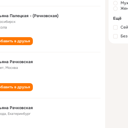
Му
Жен
ьяна Палецкая - (Рачковская)
Ещё
осибирск
Сей
кола
Без
бавить в друзья
ьяна Рачковская
лет
,
Москва
бавить в друзья
ьяна Рачковская
года
,
Екатеринбург