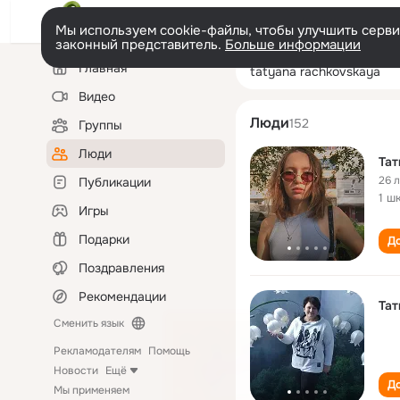
Мы используем cookie-файлы, чтобы улучшить сервис
законный представитель.
Больше информации
Левая
Поиск
Главная
tatyana rachko
колонка
по
людям
Видео
Люди
152
Группы
Люди
Тат
26 
Публикации
1 ш
Игры
Подарки
До
Поздравления
Рекомендации
Тат
Сменить язык
Рекламодателям
Помощь
Новости
Ещё
До
Мы применяем