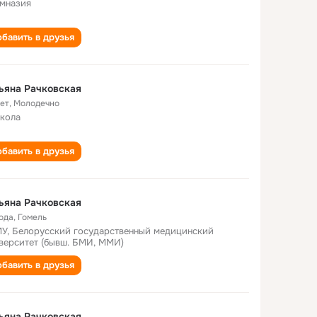
имназия
бавить в друзья
ьяна Рачковская
лет
,
Молодечно
школа
бавить в друзья
ьяна Рачковская
года
,
Гомель
У, Белорусский государственный медицинский
верситет (бывш. БМИ, ММИ)
бавить в друзья
ьяна Рачковская