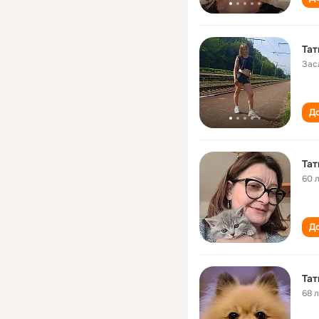
Тат
Зас
До
Тат
60 
До
Тат
68 