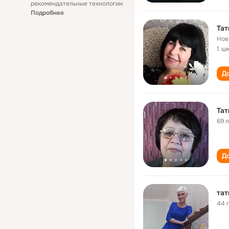
рекомендательные технологии
Подробнее
Тат
Нов
1 ш
До
Тат
69 
До
тат
44 