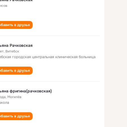
исов
бавить в друзья
ьяна Рачковская
лет
,
Витебск
ебская городская центральная клиническая больница
бавить в друзья
ьяна фригина(рачковская)
года
,
Могилёв
школа
бавить в друзья