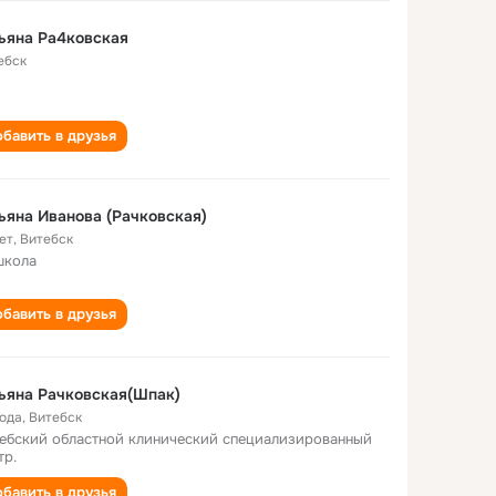
ьяна Ра4ковская
ебск
бавить в друзья
ьяна Иванова (Рачковская)
ет
,
Витебск
школа
бавить в друзья
ьяна Рачковская(Шпак)
года
,
Витебск
ебский областной клинический специализированный
тр.
бавить в друзья