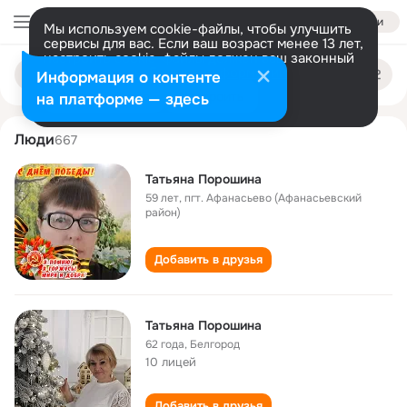
Войти
Мы используем cookie-файлы, чтобы улучшить
сервисы для вас. Если ваш возраст менее 13 лет,
настроить cookie-файлы должен ваш законный
tatyana poroshina
Поиск
представитель.
Больше информации
Информация о контенте
по
людям
Разрешить все
Настроить
на платформе — здесь
Люди
667
Татьяна Порошина
59 лет
,
пгт. Афанасьево (Афанасьевский
район)
Добавить в друзья
Татьяна Порошина
62 года
,
Белгород
10 лицей
Добавить в друзья