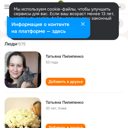
Войти
Мы используем cookie-файлы, чтобы улучшить
сервисы для вас. Если ваш возраст менее 13 лет,
настроить cookie-файлы должен ваш законный
tatyana pilipenko
Поиск
представитель.
Больше информации
Информация о контенте
по
людям
Разрешить все
Настроить
на платформе — здесь
Люди
1575
Татьяна Пилипенко
53 года
Добавить в друзья
Татьяна Пилипенко
30 лет
,
Киев
Добавить в друзья