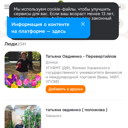
Войти
Мы используем cookie-файлы, чтобы улучшить
сервисы для вас. Если ваш возраст менее 13 лет,
настроить cookie-файлы должен ваш законный
tatyana ovdienko
Поиск
представитель.
Больше информации
Информация о контенте
по
людям
Разрешить все
Настроить
на платформе — здесь
Люди
2041
Татьяна Овдиенко - Перевертайлов
Донецк
УГУФМТ (ДФ), Филиал Украинского
государственного университета финансов
и международной торговли (бывш. УАВТ,
УГУЭФ)
Добавить в друзья
татьяна овдиенко ( полозкова )
Харцызск