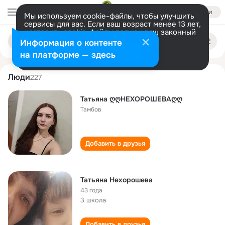
Войти
Мы используем cookie-файлы, чтобы улучшить
сервисы для вас. Если ваш возраст менее 13 лет,
настроить cookie-файлы должен ваш законный
tatyana nekhorosheva
Поиск
представитель.
Больше информации
Информация о контенте
по
людям
Разрешить все
Настроить
на платформе — здесь
Люди
227
Татьяна ღღНЕХОРОШЕВАღღ
Тамбов
Добавить в друзья
Татьяна Нехорошева
43 года
3 школа
Добавить в друзья