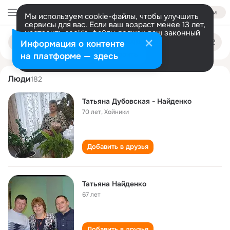
Войти
Мы используем cookie-файлы, чтобы улучшить
сервисы для вас. Если ваш возраст менее 13 лет,
настроить cookie-файлы должен ваш законный
tatyana naydenko
Поиск
представитель.
Больше информации
Информация о контенте
по
людям
Разрешить все
Настроить
на платформе — здесь
Люди
182
Татьяна Дубовская - Найденко
70 лет
,
Хойники
Добавить в друзья
Татьяна Найденко
67 лет
Добавить в друзья