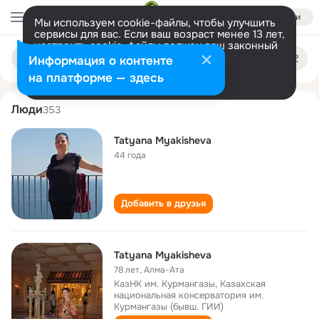
Войти
Мы используем cookie-файлы, чтобы улучшить
сервисы для вас. Если ваш возраст менее 13 лет,
настроить cookie-файлы должен ваш законный
tatyana myakisheva
Поиск
представитель.
Больше информации
Информация о контенте
по
людям
Разрешить все
Настроить
на платформе — здесь
Люди
353
Tatyana Myakisheva
44 года
Добавить в друзья
Tatyana Myakisheva
78 лет
,
Алма-Ата
КазНК им. Курмангазы, Казахская
национальная консерватория им.
Курмангазы (бывш. ГИИ)