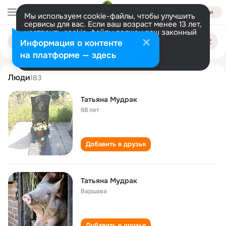
Войти
Мы используем cookie-файлы, чтобы улучшить
сервисы для вас. Если ваш возраст менее 13 лет,
настроить cookie-файлы должен ваш законный
tatyana mudrak
Поиск
представитель.
Больше информации
Информация о контенте
по
людям
Разрешить все
Настроить
на платформе — здесь
Люди
183
Татьяна Мудрак
68 лет
Добавить в друзья
Татьяна Мудрак
Варшава
Добавить в друзья