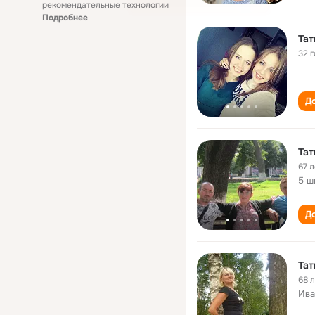
рекомендательные технологии
Подробнее
Тат
32 
До
Тат
67 л
5 ш
До
Тат
68 
Ива