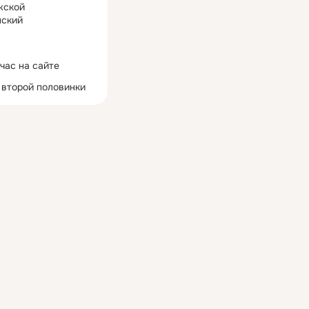
жской
ский
час на сайте
 второй половинки