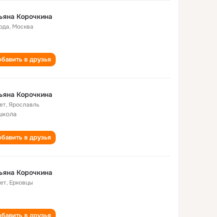
ьяна Корочкина
года
,
Москва
бавить в друзья
ьяна Корочкина
ет
,
Ярославль
школа
бавить в друзья
ьяна Корочкина
лет
,
Ерковцы
бавить в друзья