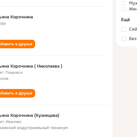
Му
Жен
ьяна Корочкина
Ещё
года
Сей
Без
бавить в друзья
ьяна Корочкина ( Николаева )
ет
,
Покровск
кола
бавить в друзья
ьяна Корочкина (Кузнецова)
лет
,
Иваново
новский индустриальный техникум