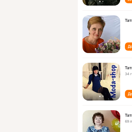
Тат
До
Тат
34 
До
Тат
69 