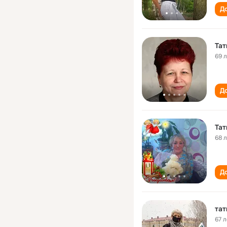
До
Тат
69 
До
Тат
68 
До
тат
67 л