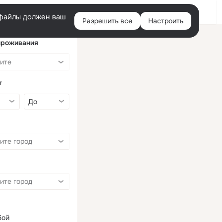
Войти
e-файлы должен ваш
Разрешить все
Настроить
Правая
колонка
проживания
т
бой