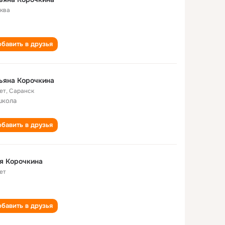
ква
бавить в друзья
ьяна Корочкина
ет
,
Саранск
школа
бавить в друзья
я Корочкина
ет
бавить в друзья