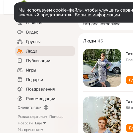
Мы используем cookie-файлы, чтобы улучшить сервис
законный представитель.
Больше информации
Левая
Поиск
Главная
tatyana korochk
колонка
по
людям
Видео
Люди
145
Группы
Люди
Тат
Бла
Публикации
Игры
Подарки
До
Поздравления
Рекомендации
Тат
Сменить язык
58 
Рекламодателям
Помощь
Новости
Ещё
До
Мы применяем