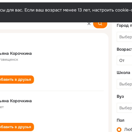
ы для вас. Если ваш возраст менее 13 лет, настроить cooki
ina
Город 
Возрас
ьяна Корочкина
говещенск
Школа
бавить в друзья
Вуз
ьяна Корочкина
лет
Пол
бавить в друзья
Лю