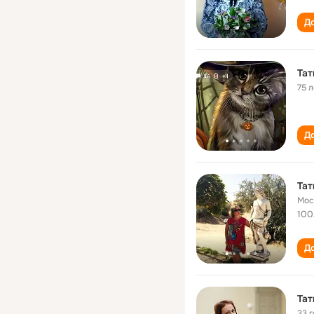
До
Тат
75 л
До
Тат
Мос
100
До
Тат
33 