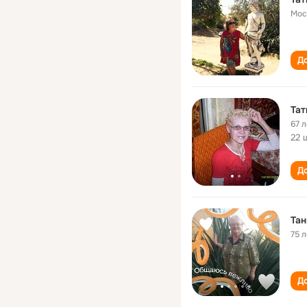
Мос
До
Тат
67 л
22 
До
Тан
75 л
До