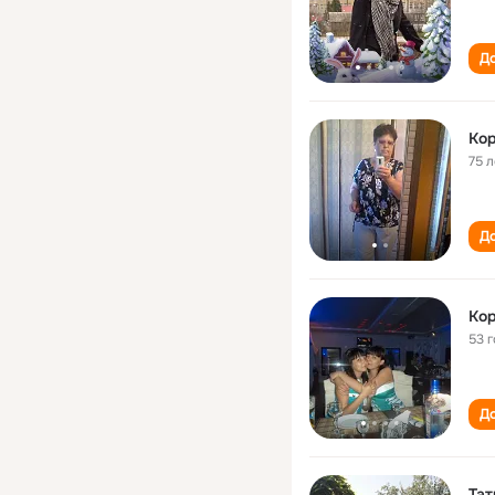
До
Кор
75 л
До
Кор
53 
До
Тат