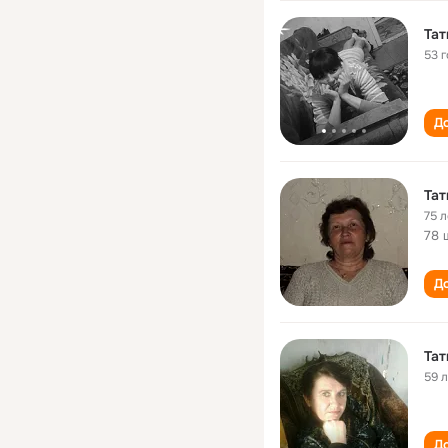
Тат
53 
До
Тат
75 л
78 
До
Тат
59 
До