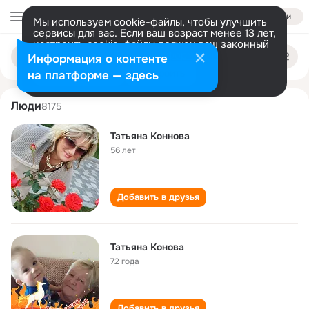
Войти
Мы используем cookie-файлы, чтобы улучшить
сервисы для вас. Если ваш возраст менее 13 лет,
настроить cookie-файлы должен ваш законный
tatyana konnova
Поиск
представитель.
Больше информации
Информация о контенте
по
людям
Разрешить все
Настроить
на платформе — здесь
Люди
8175
Татьяна Коннова
56 лет
Добавить в друзья
Татьяна Конова
72 года
Добавить в друзья