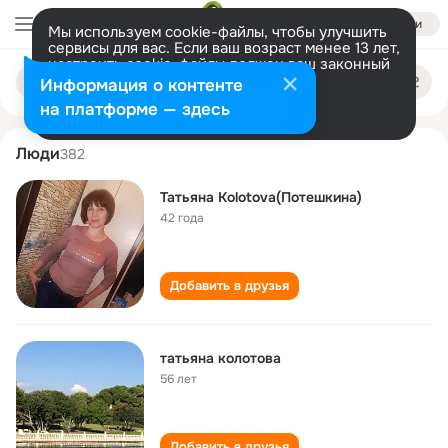
Войти
Мы используем cookie-файлы, чтобы улучшить
сервисы для вас. Если ваш возраст менее 13 лет,
настроить cookie-файлы должен ваш законный
tatyana kolotova
Поиск
представитель.
Больше информации
Информация о контенте
по
людям
Разрешить все
Настроить
на платформе — здесь
Люди
382
Татьяна Kolotova(Потешкина)
42 года
Добавить в друзья
татьяна колотова
56 лет
Добавить в друзья