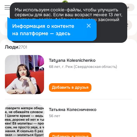
Войти
Мы используем cookie-файлы, чтобы улучшить
сервисы для вас. Если ваш возраст менее 13 лет,
настроить cookie-файлы должен ваш законный
tatyana kolesnichenko
Поиск
представитель.
Больше информации
Информация о контенте
по
людям
Разрешить все
Настроить
на платформе — здесь
Люди
2701
Tatyana Kolesnichenko
68 лет
,
г. Реж (Свердловская область)
Добавить в друзья
Татьяна Колесниченко
56 лет
Добавить в друзья