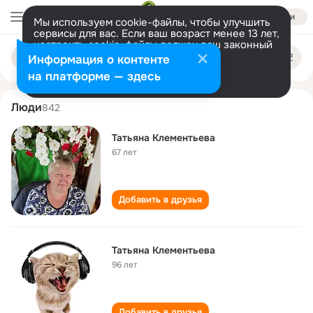
Войти
Мы используем cookie-файлы, чтобы улучшить
сервисы для вас. Если ваш возраст менее 13 лет,
настроить cookie-файлы должен ваш законный
tatyana klementeva
Поиск
представитель.
Больше информации
Информация о контенте
по
людям
Разрешить все
Настроить
на платформе — здесь
Люди
842
Татьяна Клементьева
67 лет
Добавить в друзья
Татьяна Клементьева
96 лет
Добавить в друзья