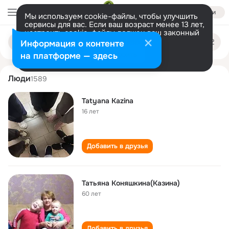
Войти
Мы используем cookie-файлы, чтобы улучшить
сервисы для вас. Если ваш возраст менее 13 лет,
настроить cookie-файлы должен ваш законный
tatyana kazina
Поиск
представитель.
Больше информации
Информация о контенте
по
людям
Разрешить все
Настроить
на платформе — здесь
Люди
1589
Tatyana Kazina
16 лет
Добавить в друзья
Татьяна Коняшкина(Казина)
60 лет
Добавить в друзья