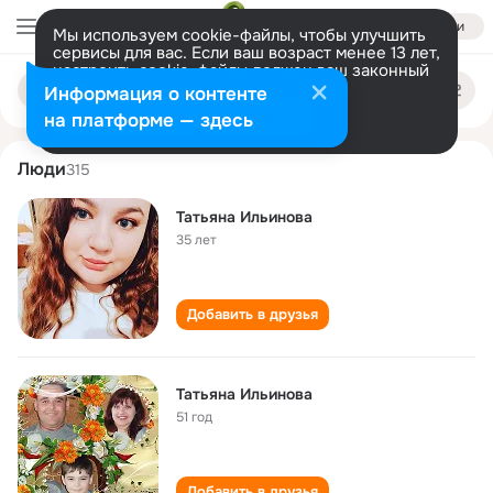
Войти
Мы используем cookie-файлы, чтобы улучшить
сервисы для вас. Если ваш возраст менее 13 лет,
настроить cookie-файлы должен ваш законный
tatyana ilinova
Поиск
представитель.
Больше информации
Информация о контенте
по
людям
Разрешить все
Настроить
на платформе — здесь
Люди
315
Татьяна Ильинова
35 лет
Добавить в друзья
Татьяна Ильинова
51 год
Добавить в друзья