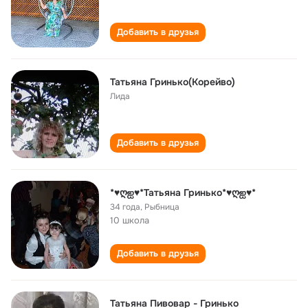
Добавить в друзья
Татьяна Гринько(Корейво)
Лида
Добавить в друзья
*♥ღஐ♥*Татьяна Гринько*♥ღஐ♥*
34 года
,
Рыбница
10 школа
Добавить в друзья
Татьяна Пивовар - Гринько