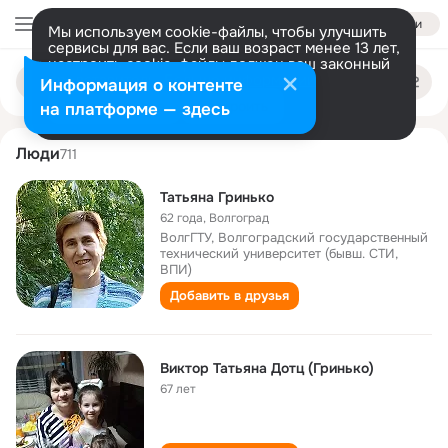
Войти
Мы используем cookie-файлы, чтобы улучшить
сервисы для вас. Если ваш возраст менее 13 лет,
настроить cookie-файлы должен ваш законный
tatyana grinko
Поиск
представитель.
Больше информации
Информация о контенте
по
людям
Разрешить все
Настроить
на платформе — здесь
Люди
711
Татьяна Гринько
62 года
,
Волгоград
ВолгГТУ, Волгоградский государственный
технический университет (бывш. СТИ,
ВПИ)
Добавить в друзья
Виктор Татьяна Дотц (Гринько)
67 лет