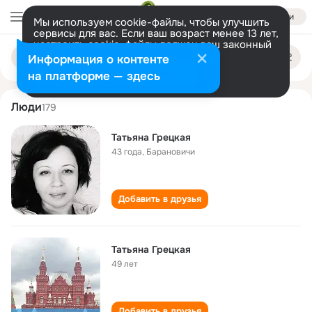
Войти
Мы используем cookie-файлы, чтобы улучшить
сервисы для вас. Если ваш возраст менее 13 лет,
настроить cookie-файлы должен ваш законный
tatyana gretskaya
Поиск
представитель.
Больше информации
Информация о контенте
по
людям
Разрешить все
Настроить
на платформе — здесь
Люди
179
Татьяна Грецкая
43 года
,
Барановичи
Добавить в друзья
Татьяна Грецкая
49 лет
Добавить в друзья