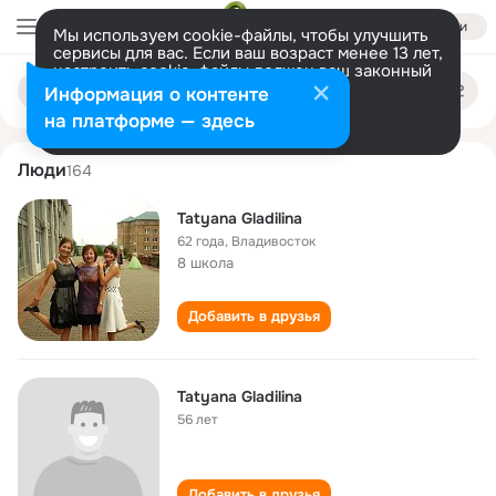
Войти
Мы используем cookie-файлы, чтобы улучшить
сервисы для вас. Если ваш возраст менее 13 лет,
настроить cookie-файлы должен ваш законный
tatyana gladilina
Поиск
представитель.
Больше информации
Информация о контенте
по
людям
Разрешить все
Настроить
на платформе — здесь
Люди
164
Tatyana Gladilina
62 года
,
Владивосток
8 школа
Добавить в друзья
Tatyana Gladilina
56 лет
Добавить в друзья