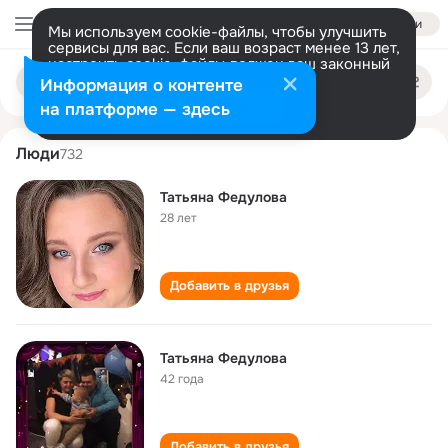
Войти
Мы используем cookie-файлы, чтобы улучшить
сервисы для вас. Если ваш возраст менее 13 лет,
настроить cookie-файлы должен ваш законный
tatyana fedulova
Поиск
представитель.
Больше информации
Информация о контенте
по
людям
Разрешить все
Настроить
на платформе — здесь
Люди
732
Татьяна Федулова
28 лет
Добавить в друзья
Татьяна Федулова
42 года
Добавить в друзья