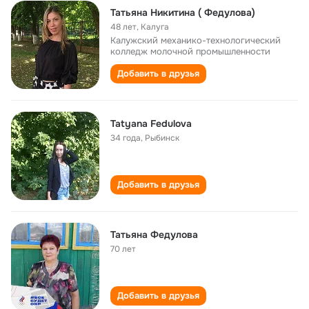
Татьяна Никитина ( Федулова)
48 лет
,
Калуга
Калужский механико-технологический
колледж молочной промышленности
Добавить в друзья
Tatyana Fedulova
34 года
,
Рыбинск
Добавить в друзья
Татьяна Федулова
70 лет
Добавить в друзья